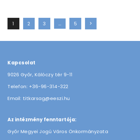
Page
Next
1
2
3
…
5
navigation
Page
Kapcsolat
9026 Győr, Kálóczy tér 9-11
Telefon: +36-96-314-322
Email: titkarsag@eeszi.hu
Az intézmény fenntartója:
Győr Megyei Jogú Város Önkormányzata