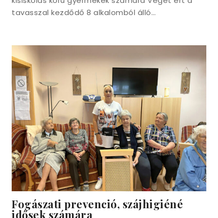
kisiskolás korú gyermekek számára Véget ért a
tavasszal kezdődő 8 alkalomból álló…
Fogászati prevenció, szájhigiéné
idősek számára