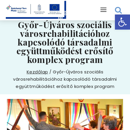
Skip
to
Eszk
content
Győr-Újváros szociális
városrehabilitációhoz
kapcsolódó társadalmi
együttműködést erősítő
komplex program
Kezdőlap
/
Győr-Újváros szociális
városrehabilitációhoz kapcsolódó társadalmi
együttműködést erősítő komplex program