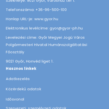
Székhelye: 9021 Győr, Városház tér 1.
Telefonszáma: +36-96-500-100
Honlap URL-je: www.gyor.hu
Elektronikus levélcíme: gyor@gyor-ph.hu
Levelezési címe: Győr Megyei Jogú Város
Polgármesteri Hivatal Humánszolgáltatási
Főosztály
9021 Győr, Honvéd liget 1.
Hasznos linkek
Adatkezelés
Közérdekű adatok
Idősvonal
Szervezeti, személyzeti adatok