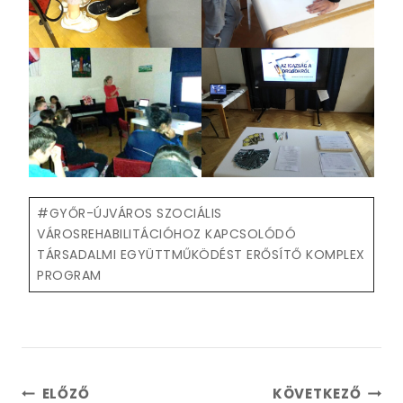
Post
#
GYŐR-ÚJVÁROS SZOCIÁLIS
Tags:
VÁROSREHABILITÁCIÓHOZ KAPCSOLÓDÓ
TÁRSADALMI EGYÜTTMŰKÖDÉST ERŐSÍTŐ KOMPLEX
PROGRAM
Bejegyzés
ELŐZŐ
KÖVETKEZŐ