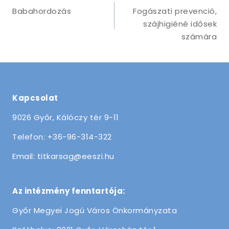
navigáció
Babahordozás
Fogászati prevenció,
szájhigiéné idősek
számára
Kapcsolat
9026 Győr, Kálóczy tér 9-11
Telefon: +36-96-314-322
Email: titkarsag@eeszi.hu
Az intézmény fenntartója:
Győr Megyei Jogú Város Önkormányzata