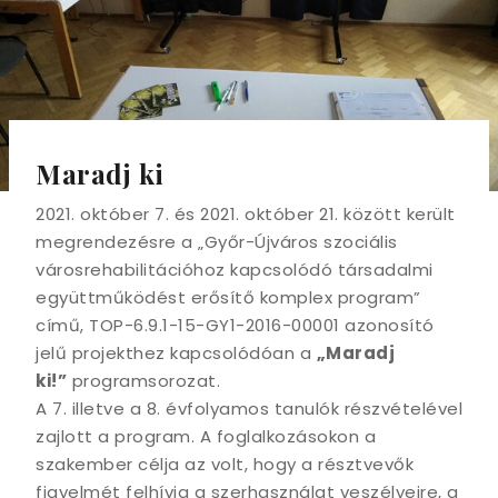
Maradj ki
2021. október 7. és 2021. október 21. között került
megrendezésre a „Győr-Újváros szociális
városrehabilitációhoz kapcsolódó társadalmi
együttműködést erősítő komplex program”
című, TOP-6.9.1-15-GY1-2016-00001 azonosító
jelű projekthez kapcsolódóan a
„Maradj
ki!”
programsorozat.
A 7. illetve a 8. évfolyamos tanulók részvételével
zajlott a program. A foglalkozásokon a
szakember célja az volt, hogy a résztvevők
figyelmét felhívja a szerhasználat veszélyeire, a