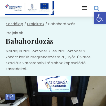
Skip
to
Eszk
content
Kezdőlap
/
Projektek
/
Babahordozás
Projektek
Babahordozás
Maradj ki 2021. október 7. és 2021. október 21.
között került megrendezésre a „Győr-Újváros
szociális városrehabilitációhoz kapcsolódó
társadalmi…