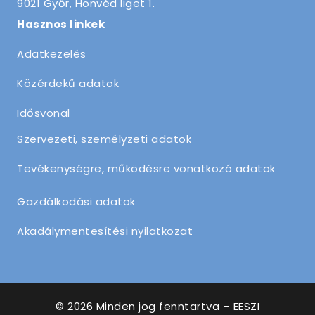
9021 Győr, Honvéd liget 1.
Hasznos linkek
Adatkezelés
Közérdekű adatok
Idősvonal
Szervezeti, személyzeti adatok
Tevékenységre, működésre vonatkozó adatok
Gazdálkodási adatok
Akadálymentesítési nyilatkozat
© 2026 Minden jog fenntartva – EESZI