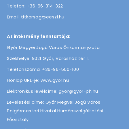
Telefon: +36-96-314-322
Email: titkarsag@eeszi.hu
Az intézmény fenntartója:
Győr Megyei Jogú Város Önkormányzata
Székhelye: 9021 Győr, Városház tér 1.
Telefonszáma: +36-96-500-100
Honlap URL-je: www.gyor.hu
Elektronikus levélcíme: gyor@gyor-ph.hu
Levelezési címe: Győr Megyei Jogú Város
Polgármesteri Hivatal Humánszolgáltatási
Főosztály