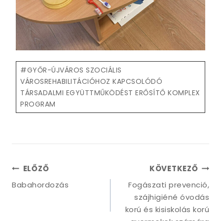
Post
#
GYŐR-ÚJVÁROS SZOCIÁLIS
Tags:
VÁROSREHABILITÁCIÓHOZ KAPCSOLÓDÓ
TÁRSADALMI EGYÜTTMŰKÖDÉST ERŐSÍTŐ KOMPLEX
PROGRAM
Bejegyzés
ELŐZŐ
KÖVETKEZŐ
navigáció
Babahordozás
Fogászati prevenció,
szájhigiéné óvodás
korú és kisiskolás korú