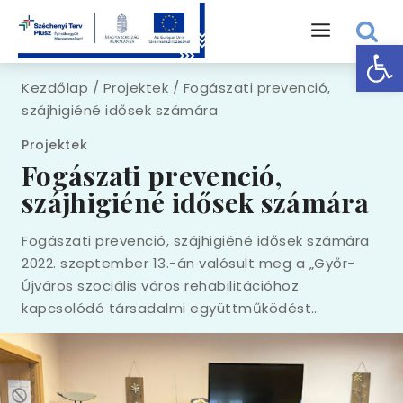
Skip
to
Eszk
content
Kezdőlap
/
Projektek
/
Fogászati prevenció,
szájhigiéné idősek számára
Projektek
Fogászati prevenció,
szájhigiéné idősek számára
Fogászati prevenció, szájhigiéné idősek számára
2022. szeptember 13.-án valósult meg a „Győr-
Újváros szociális város rehabilitációhoz
kapcsolódó társadalmi együttműködést…