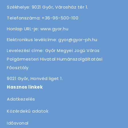
Székhelye: 9021 Győr, Városház tér 1.
Telefonszáma: +36-96-500-100
Honlap URL-je: www.gyor.hu
Elektronikus levélcíme: gyor@gyor-ph.hu
Levelezési címe: Győr Megyei Jogú Város
Polgármesteri Hivatal Humánszolgáltatási
Főosztály
9021 Győr, Honvéd liget 1.
Hasznos linkek
Adatkezelés
Közérdekű adatok
Idősvonal