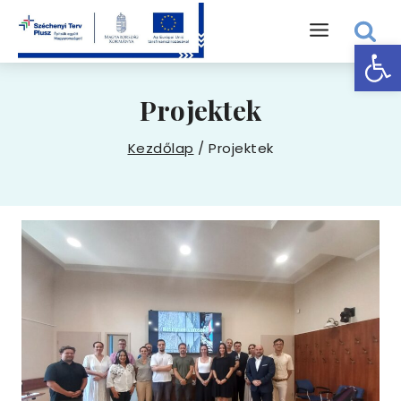
Skip
to
Eszk
content
Projektek
Kezdőlap
/
Projektek