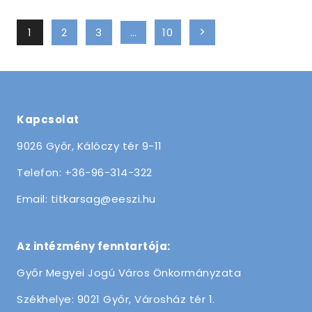
Page
1
2
3
…
10
Next
navigation
Page
Kapcsolat
9026 Győr, Kálóczy tér 9-11
Telefon: +36-96-314-322
Email: titkarsag@eeszi.hu
Az intézmény fenntartója:
Győr Megyei Jogú Város Önkormányzata
Székhelye: 9021 Győr, Városház tér 1.