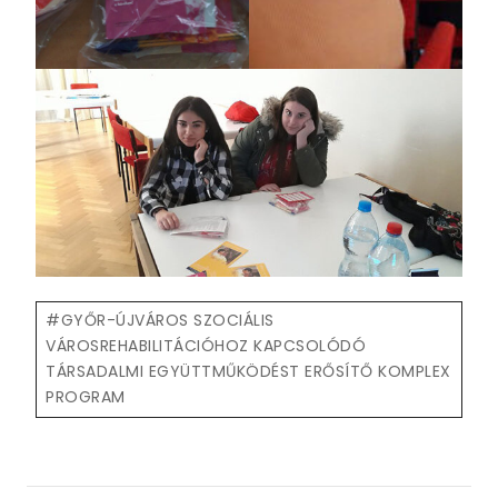
Post
#
GYŐR-ÚJVÁROS SZOCIÁLIS
Tags:
VÁROSREHABILITÁCIÓHOZ KAPCSOLÓDÓ
TÁRSADALMI EGYÜTTMŰKÖDÉST ERŐSÍTŐ KOMPLEX
PROGRAM