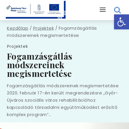
Skip
to
Eszk
content
Kezdőlap
/
Projektek
/
Fogamzásgátlás
módszereinek megismertetése
Projektek
Fogamzásgátlás
módszereinek
megismertetése
Fogamzásgátlás módszereinek megismertetése
2020. február 17-én került megrendezésre „Győr-
Újváros szociális város rehabilitációhoz
kapcsolódó társadalmi együttműködést erősítő
komplex program”…