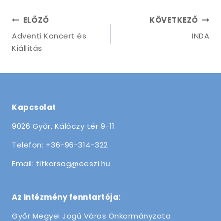
Bejegyzés
ELŐZŐ
KÖVETKEZŐ
navigáció
Adventi Koncert és
INDA
Kiállítás
Kapcsolat
9026 Győr, Kálóczy tér 9-11
Telefon: +36-96-314-322
Email: titkarsag@eeszi.hu
Az intézmény fenntartója:
Győr Megyei Jogú Város Önkormányzata