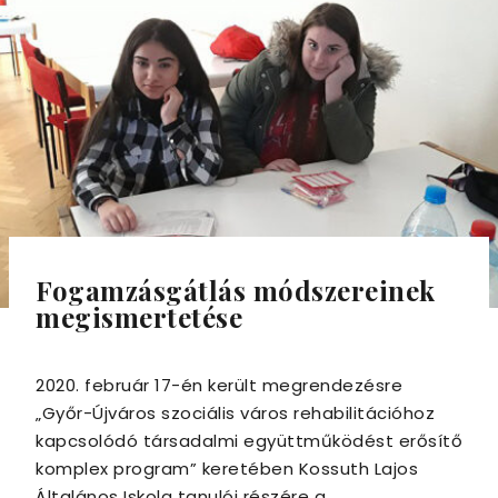
Fogamzásgátlás módszereinek
megismertetése
2020. február 17-én került megrendezésre
„Győr-Újváros szociális város rehabilitációhoz
kapcsolódó társadalmi együttműködést erősítő
komplex program” keretében Kossuth Lajos
Általános Iskola tanulói részére a