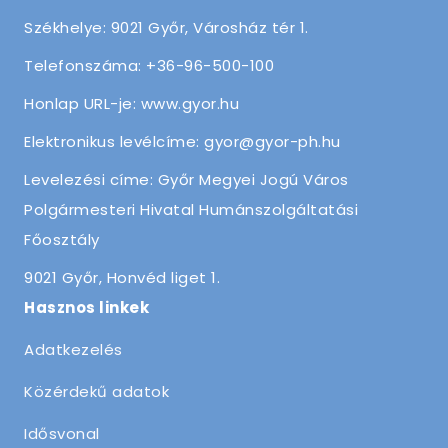
Székhelye: 9021 Győr, Városház tér 1.
Telefonszáma: +36-96-500-100
Honlap URL-je: www.gyor.hu
Elektronikus levélcíme: gyor@gyor-ph.hu
Levelezési címe: Győr Megyei Jogú Város
Polgármesteri Hivatal Humánszolgáltatási
Főosztály
9021 Győr, Honvéd liget 1.
Hasznos linkek
Adatkezelés
Közérdekű adatok
Idősvonal