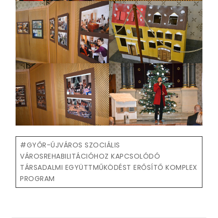
Post
#
GYŐR-ÚJVÁROS SZOCIÁLIS
Tags:
VÁROSREHABILITÁCIÓHOZ KAPCSOLÓDÓ
TÁRSADALMI EGYÜTTMŰKÖDÉST ERŐSÍTŐ KOMPLEX
PROGRAM