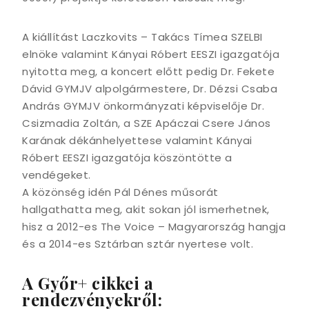
A kiállítást Laczkovits – Takács Tímea SZELBI
elnöke valamint Kányai Róbert EESZI igazgatója
nyitotta meg, a koncert előtt pedig Dr. Fekete
Dávid GYMJV alpolgármestere, Dr. Dézsi Csaba
András GYMJV önkormányzati képviselője Dr.
Csizmadia Zoltán, a SZE Apáczai Csere János
Karának dékánhelyettese valamint Kányai
Róbert EESZI igazgatója köszöntötte a
vendégeket.
A közönség idén Pál Dénes műsorát
hallgathatta meg, akit sokan jól ismerhetnek,
hisz a 2012-es The Voice – Magyarország hangja
és a 2014-es Sztárban sztár nyertese volt.
A Győr+ cikkei a
rendezvényekről: