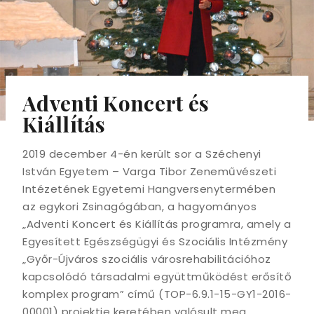
Adventi Koncert és
Kiállítás
2019 december 4-én került sor a Széchenyi
István Egyetem – Varga Tibor Zeneművészeti
Intézetének Egyetemi Hangversenytermében
az egykori Zsinagógában, a hagyományos
„Adventi Koncert és Kiállítás programra, amely a
Egyesített Egészségügyi és Szociális Intézmény
„Győr-Újváros szociális városrehabilitációhoz
kapcsolódó társadalmi együttműködést erősítő
komplex program” című (TOP-6.9.1-15-GY1-2016-
00001) projektje keretében valósult meg.