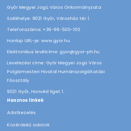
Győr Megyei Jogú Város Önkormányzata
Székhelye: 9021 Győr, Városház tér 1.
Telefonszáma: +36-96-500-100
Honlap URL-je: www.gyor.hu
Elektronikus levélcíme: gyor@gyor-ph.hu
Levelezési címe: Győr Megyei Jogú Város
Polgármesteri Hivatal Humánszolgáltatási
Főosztály
9021 Győr, Honvéd liget 1.
Hasznos linkek
Adatkezelés
Közérdekű adatok