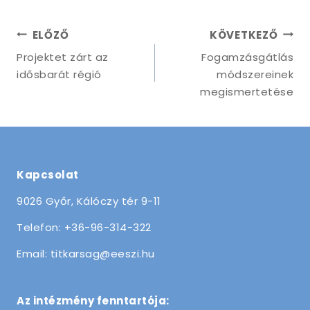
Bejegyzés
ELŐZŐ
KÖVETKEZŐ
navigáció
Projektet zárt az
Fogamzásgátlás
idősbarát régió
módszereinek
megismertetése
Kapcsolat
9026 Győr, Kálóczy tér 9-11
Telefon: +36-96-314-322
Email: titkarsag@eeszi.hu
Az intézmény fenntartója: