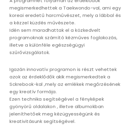
A programhét folyamán az érdeklődők
megismerkedhettek a Taekwondo-val, ami egy
koreai eredetű harcművészet, mely a lábbal és
a kézzel küzdés művészete.
Idén sem maradhattak el a közkedvelt
programoknak számító kézműves foglakozás,
illetve a különféle egészségügyi
szűrővizsgálatok.
Igazán innovatív programon is részt vehettek
azok az érdeklődők akik megismerkedtek a
Sckrebook-kal ,mely az emlékek megőrzésének
egy kreatív formája.
Ezen technika segítségével a fényképek
gyönyörű oldalakon , illetve albumokban
jeleníthetőek meg kézügyességünk és
kreativitásunk segítségével.