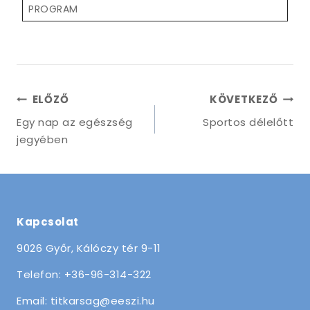
PROGRAM
Bejegyzés
ELŐZŐ
KÖVETKEZŐ
navigáció
Egy nap az egészség
Sportos délelőtt
jegyében
Kapcsolat
9026 Győr, Kálóczy tér 9-11
Telefon: +36-96-314-322
Email: titkarsag@eeszi.hu