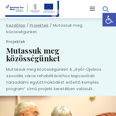
Skip
to
Eszk
content
Kezdőlap
/
Projektek
/
Mutassuk meg
közösségünket
Projektek
Mutassuk meg
közösségünket
Mutassuk meg közösségünket A „Győr-Újváros
szociális város rehabilitációhoz kapcsolódó
társadalmi együttműködést erősítő komplex
program” című projekt keretében valósult…