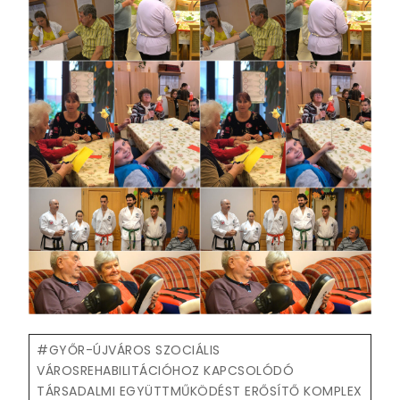
Post
#
GYŐR-ÚJVÁROS SZOCIÁLIS
Tags:
VÁROSREHABILITÁCIÓHOZ KAPCSOLÓDÓ
TÁRSADALMI EGYÜTTMŰKÖDÉST ERŐSÍTŐ KOMPLEX