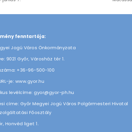
zmény fenntartója:
gyei Jogú Város Önkormányzata
e: 9021 Győr, Városház tér 1.
száma: +36-96-500-100
URL-je: www.gyor.hu
ikus levélcíme: gyor@gyor-ph.hu
ési címe: Győr Megyei Jogú Város Polgármesteri Hivatal
olgáltatási Főosztály
r, Honvéd liget 1.