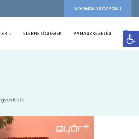
ADOMÁNYKÖZPONT
Eszk
IER
ELÉRHETŐSÉGEK
PANASZKEZELÉS
Egyesített