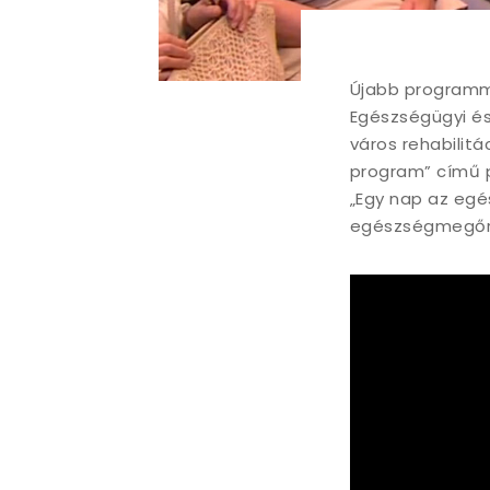
Újabb programma
Egészségügyi és 
város rehabilit
program” című p
„Egy nap az egé
egészségmegőrz