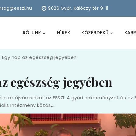
arsag@eeszi.hu
9026 Győr, Kálóczy tér 9-11
RÓLUNK
HÍREK
KÖZÉRDEKŰ
KARR
/
Egy nap az egészség jegyében
az egészség jegyében
a az újvárosiakat az EESZI. A győri önkormányzat és az 
ális Intézmény közös,…