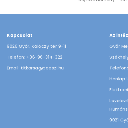
navigáció
Kapcsolat
Az inté
9026 Győr, Kálóczy tér 9-11
Győr Me
Telefon: +36-96-314-322
Székhely
Email: titkarsag@eeszi.hu
Telefon
Honlap 
Elektron
Levelez
Humánsz
9021 Győ