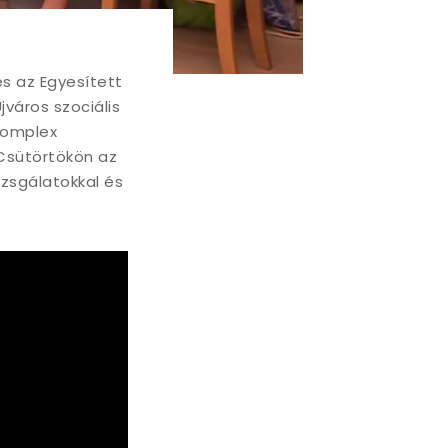
és az Egyesített
jváros szociális
komplex
 Csütörtökön az
zsgálatokkal és