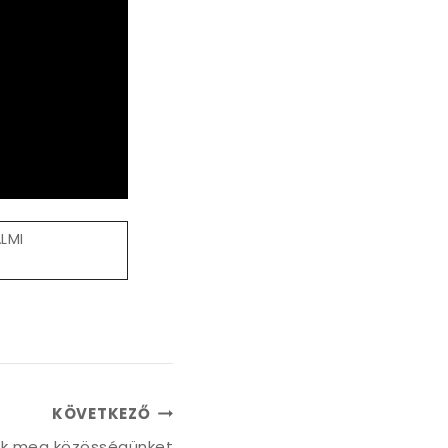
LMI
KÖVETKEZŐ
k meg közösségünket