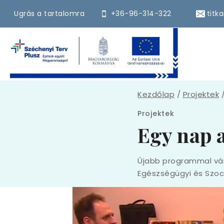
Skip
Ugrás a tartalomra
+36-96-314-322
titk
to
content
Kezdőlap
/
Projektek
Projektek
Egy nap 
Újabb programmal várt
Egészségügyi és Szoci