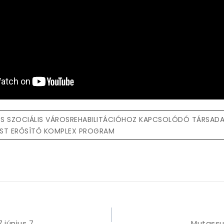
 SZOCIÁLIS VÁROSREHABILITÁCIÓHOZ KAPCSOLÓDÓ TÁRSADA
ST ERŐSÍTŐ KOMPLEX PROGRAM
június 7.
Mutassu