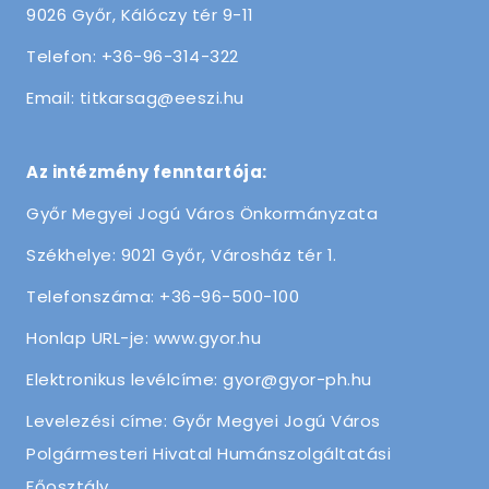
9026 Győr, Kálóczy tér 9-11
Telefon: +36-96-314-322
Email: titkarsag@eeszi.hu
Az intézmény fenntartója:
Győr Megyei Jogú Város Önkormányzata
Székhelye: 9021 Győr, Városház tér 1.
Telefonszáma: +36-96-500-100
Honlap URL-je: www.gyor.hu
Elektronikus levélcíme: gyor@gyor-ph.hu
Levelezési címe: Győr Megyei Jogú Város
Polgármesteri Hivatal Humánszolgáltatási
Főosztály