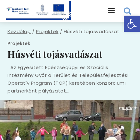
Skip
to
Eszk
content
Kezdőlap
/
Projektek
/
Húsvéti tojásvadászat
Projektek
Húsvéti tojásvadászat
Az Egyesített Egészségügyi és Szociális
Intézmény Győr a Terület és Településfejlesztési
Operatív Program (TOP) keretében konzorciumi
partnerként pályázatot…