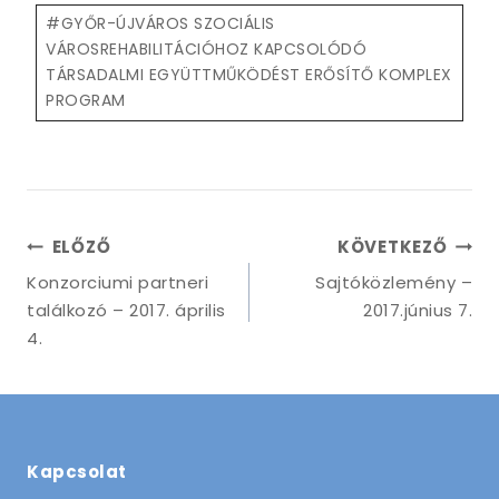
Post
#
GYŐR-ÚJVÁROS SZOCIÁLIS
Tags:
VÁROSREHABILITÁCIÓHOZ KAPCSOLÓDÓ
TÁRSADALMI EGYÜTTMŰKÖDÉST ERŐSÍTŐ KOMPLEX
PROGRAM
Bejegyzés
ELŐZŐ
KÖVETKEZŐ
navigáció
Konzorciumi partneri
Sajtóközlemény –
találkozó – 2017. április
2017.június 7.
4.
Kapcsolat