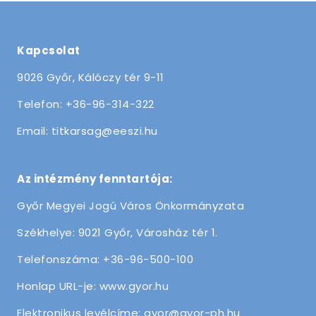
Kapcsolat
9026 Győr, Kálóczy tér 9-11
Telefon: +36-96-314-322
Email: titkarsag@eeszi.hu
Az intézmény fenntartója:
Győr Megyei Jogú Város Önkormányzata
Székhelye: 9021 Győr, Városház tér 1.
Telefonszáma: +36-96-500-100
Honlap URL-je: www.gyor.hu
Elektronikus levélcíme: gyor@gyor-ph.hu