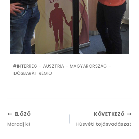
Post
#
INTERREG – AUSZTRIA – MAGYARORSZÁG –
Tags:
IDŐSBARÁT RÉGIÓ
Bejegyzés
ELŐZŐ
KÖVETKEZŐ
navigáció
Maradj ki!
Húsvéti tojásvadászat