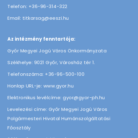
Telefon: +36-96-314-322
Email: titkarsag@eeszi.hu
Az intézmény fenntartója:
Győr Megyei Jogú Város Önkormányzata
Székhelye: 9021 Győr, Városház tér 1.
Telefonszáma: +36-96-500-100
Honlap URL-je: www.gyor.hu
Elektronikus levélcíme: gyor@gyor-ph.hu
Levelezési címe: Győr Megyei Jogú Város
Polgármesteri Hivatal Humánszolgáltatási
Főosztály