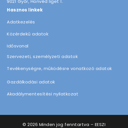
9021 Győr, Honvéd liget 1.
Hasznos linkek
Adatkezelés
Közérdekű adatok
Idősvonal
Szervezeti, személyzeti adatok
Tevékenységre, működésre vonatkozó adatok
Gazdálkodási adatok
Akadálymentesítési nyilatkozat
© 2026 Minden jog fenntartva – EESZI