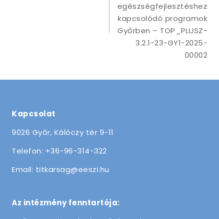
egészségfejlesztéshez
kapcsolódó programok
Győrben – TOP_PLUSZ-
3.2.1-23-GY1-2025-
00002
Kapcsolat
9026 Győr, Kálóczy tér 9-11
Telefon: +36-96-314-322
Email: titkarsag@eeszi.hu
Az intézmény fenntartója: