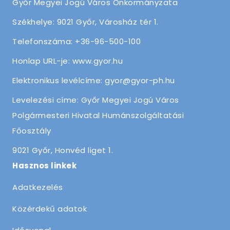
Győr Megyei Jogú Város Önkormányzata
Székhelye: 9021 Győr, Városház tér 1.
Telefonszáma: +36-96-500-100
Honlap URL-je: www.gyor.hu
Elektronikus levélcíme: gyor@gyor-ph.hu
Levelezési címe: Győr Megyei Jogú Város
Polgármesteri Hivatal Humánszolgáltatási
Főosztály
9021 Győr, Honvéd liget 1.
Hasznos linkek
Adatkezelés
Közérdekű adatok