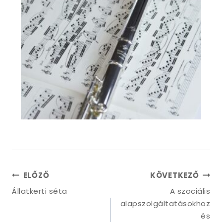
ELŐZŐ
KÖVETKEZŐ
Állatkerti séta
A szociális
alapszolgáltatásokhoz
és