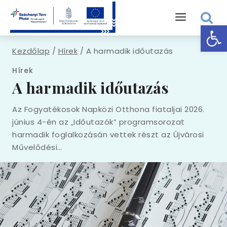
Eszk
Kezdőlap
/
Hírek
/
A harmadik időutazás
Hírek
A harmadik időutazás
Az Fogyatékosok Napközi Otthona fiataljai 2026.
június 4-én az „Időutazók” programsorozat
harmadik foglalkozásán vettek részt az Újvárosi
Művelődési…