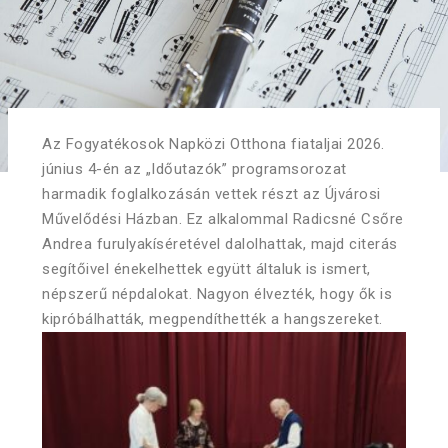
Az Fogyatékosok Napközi Otthona fiataljai 2026.
június 4-én az „Időutazók” programsorozat
harmadik foglalkozásán vettek részt az Újvárosi
Művelődési Házban. Ez alkalommal Radicsné Csőre
Andrea furulyakíséretével dalolhattak, majd citerás
segítőivel énekelhettek együtt általuk is ismert,
népszerű népdalokat. Nagyon élvezték, hogy ők is
kipróbálhatták, megpendíthették a hangszereket.