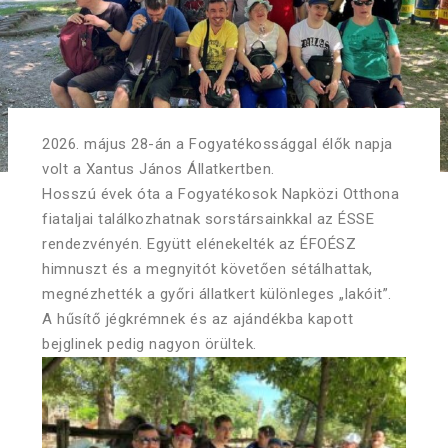
2026. május 28-án a Fogyatékossággal élők napja
volt a Xantus János Állatkertben.
Hosszú évek óta a Fogyatékosok Napközi Otthona
fiataljai találkozhatnak sorstársainkkal az ÉSSE
rendezvényén. Együtt elénekelték az ÉFOÉSZ
himnuszt és a megnyitót követően sétálhattak,
megnézhették a győri állatkert különleges „lakóit”.
A hűsítő jégkrémnek és az ajándékba kapott
bejglinek pedig nagyon örültek.