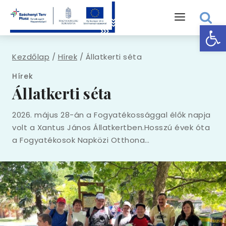
Eszk
Kezdőlap
/
Hírek
/
Állatkerti séta
Hírek
Állatkerti séta
2026. május 28-án a Fogyatékossággal élők napja
volt a Xantus János Állatkertben.Hosszú évek óta
a Fogyatékosok Napközi Otthona…