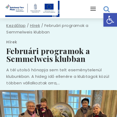
Eszk
Kezdőlap
/
Hírek
/
Februári programok a
Semmelweis klubban
Hírek
Februári programok a
Semmelweis klubban
A tél utolsó hónapja sem telt eseménytelenül
klubunkban. A hideg idő ellenére a klubtagok közül
többen vállalkoztak arra,…