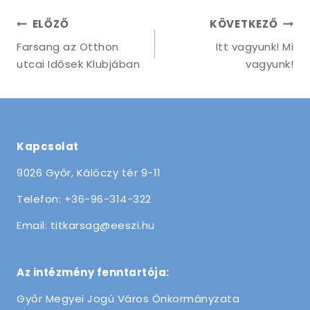
ELŐZŐ
KÖVETKEZŐ
Farsang az Otthon
Itt vagyunk! Mi
utcai Idősek Klubjában
vagyunk!
Kapcsolat
9026 Győr, Kálóczy tér 9-11
Telefon: +36-96-314-322
Email: titkarsag@eeszi.hu
Az intézmény fenntartója:
Győr Megyei Jogú Város Önkormányzata