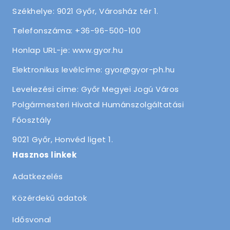
Székhelye: 9021 Győr, Városház tér 1.
Telefonszáma: +36-96-500-100
Honlap URL-je: www.gyor.hu
Elektronikus levélcíme: gyor@gyor-ph.hu
Levelezési címe: Győr Megyei Jogú Város
Polgármesteri Hivatal Humánszolgáltatási
Főosztály
9021 Győr, Honvéd liget 1.
Hasznos linkek
Adatkezelés
Közérdekű adatok
Idősvonal