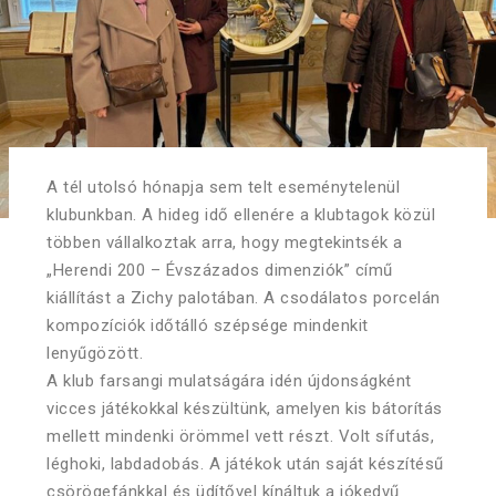
A tél utolsó hónapja sem telt eseménytelenül
klubunkban. A hideg idő ellenére a klubtagok közül
többen vállalkoztak arra, hogy megtekintsék a
„Herendi 200 – Évszázados dimenziók” című
kiállítást a Zichy palotában. A csodálatos porcelán
kompozíciók időtálló szépsége mindenkit
lenyűgözött.
A klub farsangi mulatságára idén újdonságként
vicces játékokkal készültünk, amelyen kis bátorítás
mellett mindenki örömmel vett részt. Volt sífutás,
léghoki, labdadobás. A játékok után saját készítésű
csörögefánkkal és üdítővel kínáltuk a jókedvű