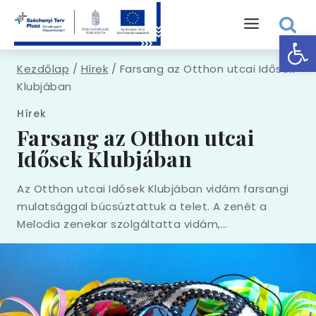
Eszk
Kezdőlap
/
Hírek
/
Farsang az Otthon utcai Idősek
Klubjában
Hírek
Farsang az Otthon utcai
Idősek Klubjában
Az Otthon utcai Idősek Klubjában vidám farsangi
mulatsággal búcsúztattuk a telet. A zenét a
Melodia zenekar szolgáltatta vidám,…