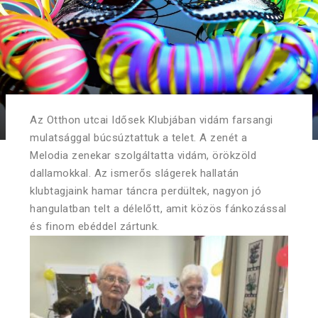
Az Otthon utcai Idősek Klubjában vidám farsangi
mulatsággal búcsúztattuk a telet. A zenét a
Melodia zenekar szolgáltatta vidám, örökzöld
dallamokkal. Az ismerős slágerek hallatán
klubtagjaink hamar táncra perdültek, nagyon jó
hangulatban telt a délelőtt, amit közös fánkozással
és finom ebéddel zártunk.