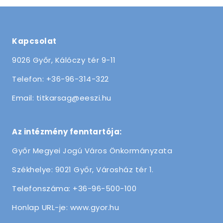
Kapcsolat
9026 Győr, Kálóczy tér 9-11
Telefon: +36-96-314-322
Email: titkarsag@eeszi.hu
Az intézmény fenntartója:
Győr Megyei Jogú Város Önkormányzata
Székhelye: 9021 Győr, Városház tér 1.
Telefonszáma: +36-96-500-100
Honlap URL-je: www.gyor.hu