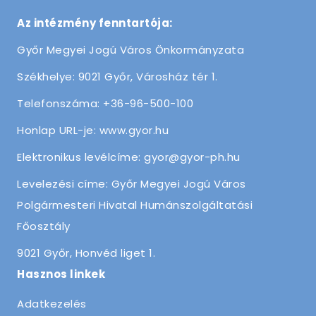
Az intézmény fenntartója:
Győr Megyei Jogú Város Önkormányzata
Székhelye: 9021 Győr, Városház tér 1.
Telefonszáma: +36-96-500-100
Honlap URL-je: www.gyor.hu
Elektronikus levélcíme: gyor@gyor-ph.hu
Levelezési címe: Győr Megyei Jogú Város
Polgármesteri Hivatal Humánszolgáltatási
Főosztály
9021 Győr, Honvéd liget 1.
Hasznos linkek
Adatkezelés