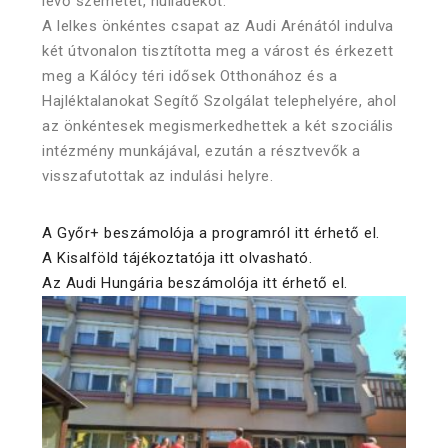
levő szemetet, hulladékot.
A lelkes önkéntes csapat az Audi Arénától indulva
két útvonalon tisztította meg a várost és érkezett
meg a Kálócy téri idősek Otthonához és a
Hajléktalanokat Segítő Szolgálat telephelyére, ahol
az önkéntesek megismerkedhettek a két szociális
intézmény munkájával, ezután a résztvevők a
visszafutottak az indulási helyre.
A Győr+ beszámolója a programról itt érhető el.
A Kisalföld tájékoztatója itt olvasható.
Az Audi Hungária beszámolója itt érhető el.