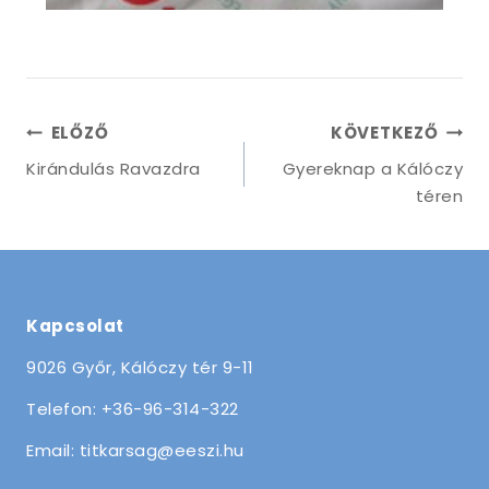
ELŐZŐ
KÖVETKEZŐ
Kirándulás Ravazdra
Gyereknap a Kálóczy
téren
Kapcsolat
9026 Győr, Kálóczy tér 9-11
Telefon: +36-96-314-322
Email: titkarsag@eeszi.hu