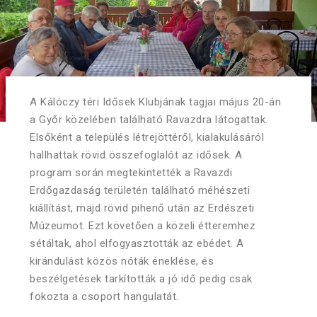
A Kálóczy téri Idősek Klubjának tagjai május 20-án
a Győr közelében található Ravazdra látogattak.
Elsőként a település létrejöttéről, kialakulásáról
hallhattak rövid összefoglalót az idősek. A
program során megtekintették a Ravazdi
Erdőgazdaság területén található méhészeti
kiállítást, majd rövid pihenő után az Erdészeti
Múzeumot. Ezt követően a közeli étteremhez
sétáltak, ahol elfogyasztották az ebédet. A
kirándulást közös nóták éneklése, és
beszélgetések tarkították a jó idő pedig csak
fokozta a csoport hangulatát.