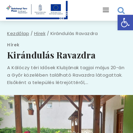
Eszk
Kezdőlap
/
Hírek
/
Kirándulás Ravazdra
Hírek
Kirándulás Ravazdra
A Kálóczy téri Idősek Klubjának tagjai május 20-án
a Győr közelében található Ravazdra látogattak.
Elsőként a település létrejöttéről,…