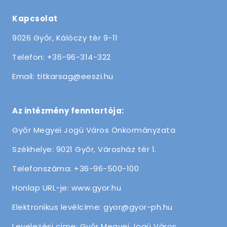
Kapcsolat
9026 Győr, Kálóczy tér 9-11
Telefon: +36-96-314-322
Email: titkarsag@eeszi.hu
Az intézmény fenntartója:
Győr Megyei Jogú Város Önkormányzata
Székhelye: 9021 Győr, Városház tér 1.
Telefonszáma: +36-96-500-100
Honlap URL-je: www.gyor.hu
Elektronikus levélcíme: gyor@gyor-ph.hu
Levelezési címe: Győr Megyei Jogú Város