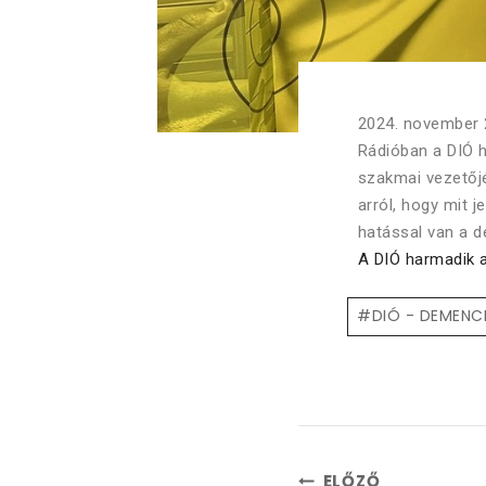
2024. november 
Rádióban a DIÓ 
szakmai vezetőjé
arról, hogy mit 
hatással van a 
A DIÓ harmadik a
#
DIÓ - DEMENC
ELŐZŐ