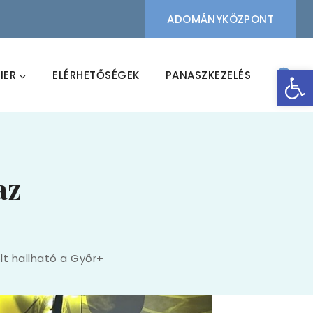
ADOMÁNYKÖZPONT
Eszk
IER
ELÉRHETŐSÉGEK
PANASZKEZELÉS
az
t hallható a Győr+