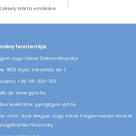
Székely Márta emlékére
zmény fenntartója:
gyei Jogú Város Önkormányzata
e: 9021 Győr, Városház tér 1.
száma: +36-96-500-100
URL-je: www.gyor.hu
ikus levélcíme: gyor@gyor-ph.hu
ési címe: Győr Megyei Jogú Város Polgármesteri Hivatal
olgáltatási Főosztály