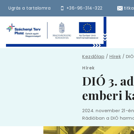
Ugrás a tartalomra
+36-96-314-322
titk
Kezdőlap
/
Hírek
/
DIÓ
Hírek
DIÓ 3. ad
emberi k
2024. november 21-én
Rádióban a DIÓ harm