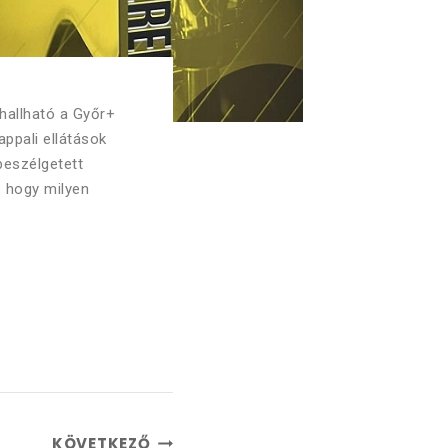
hallható a Győr+
ppali ellátások
beszélgetett
s hogy milyen
KÖVETKEZŐ