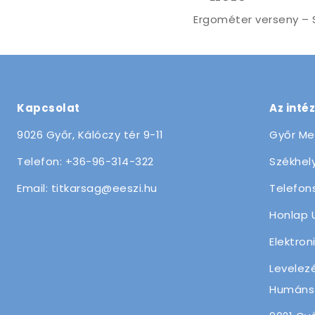
Ergométer verseny – 
Kapcsolat
Az inté
9026 Győr, Kálóczy tér 9-11
Győr Me
Telefon: +36-96-314-322
Székhely
Email: titkarsag@eeszi.hu
Telefon
Honlap 
Elektron
Levelez
Humánsz