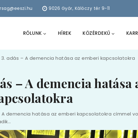
arsag@eeszi.hu
9026 Győr, Kálóczy tér 9-11
RÓLUNK
HÍREK
KÖZÉRDEKŰ
KARR
 3. adás – A demencia hatása az emberi kapcsolatokra
ás – A demencia hatása 
apcsolatokra
 A demencia hatása az emberi kapcsolatokra címmel vol
adik…