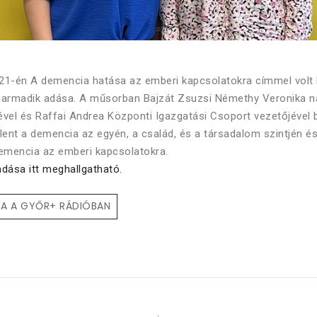
21-én A demencia hatása az emberi kapcsolatokra címmel volt 
harmadik adása. A műsorban Bajzát Zsuzsi Némethy Veronika na
vel és Raffai Andrea Központi Igazgatási Csoport vezetőjével 
jelent a demencia az egyén, a család, és a társadalom szintjén é
demencia az emberi kapcsolatokra.
dása itt meghallgatható.
IA A GYŐR+ RÁDIÓBAN