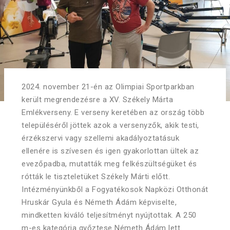
2024. november 21-én az Olimpiai Sportparkban
került megrendezésre a XV. Székely Márta
Emlékverseny. E verseny keretében az ország több
településéről jöttek azok a versenyzők, akik testi,
érzékszervi vagy szellemi akadályoztatásuk
ellenére is szívesen és igen gyakorlottan ültek az
evezőpadba, mutatták meg felkészültségüket és
rótták le tiszteletüket Székely Márti előtt.
Intézményünkből a Fogyatékosok Napközi Otthonát
Hruskár Gyula és Németh Ádám képviselte,
mindketten kiváló teljesítményt nyújtottak. A 250
m-es kategória győztese Németh Ádám lett.