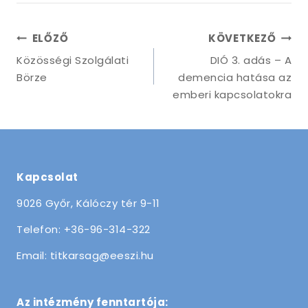
ELŐZŐ
KÖVETKEZŐ
Közösségi Szolgálati
DIÓ 3. adás – A
Börze
demencia hatása az
emberi kapcsolatokra
Kapcsolat
9026 Győr, Kálóczy tér 9-11
Telefon: +36-96-314-322
Email: titkarsag@eeszi.hu
Az intézmény fenntartója: