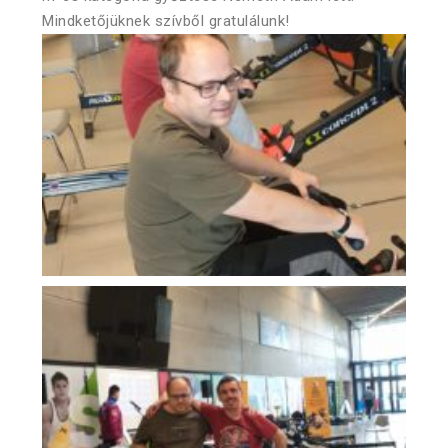
Mindketőjüknek szívből gratulálunk!