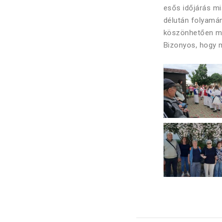
esős időjárás mi
délután folyamá
köszönhetően mi
Bizonyos, hogy m