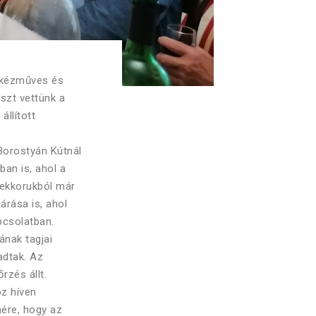
 kézműves és
szt vettünk a
llított
Borostyán Kútnál
ban is, ahol a
mekkorukból már
árása is, ahol
pcsolatban.
ának tagjai
adtak. Az
zés állt.
oz híven
nére, hogy az