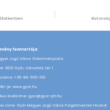
Állatkertben
Biztonsá
zmény fenntartója:
gyei Jogú Város Önkormányzata
e: 9021 Győr, Városház tér 1.
száma: +36-96-500-100
URL-je: www.gyor.hu
ikus levélcíme: gyor@gyor-ph.hu
ési címe: Győr Megyei Jogú Város Polgármesteri Hivatal