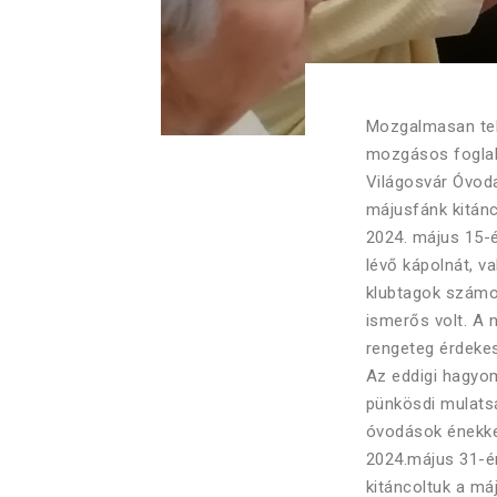
Mozgalmasan tel
mozgásos foglal
Világosvár Óvoda
májusfánk kitán
2024. május 15-
lévő kápolnát, va
klubtagok számos
ismerős volt. A 
rengeteg érdekes
Az eddigi hagyom
pünkösdi mulatsá
óvodások énekke
2024.május 31-én
kitáncoltuk a má