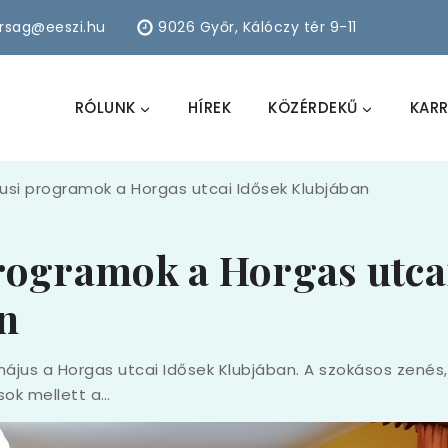
arsag@eeszi.hu
9026 Győr, Kálóczy tér 9-11
RÓLUNK
HÍREK
KÖZÉRDEKŰ
KARR
usi programok a Horgas utcai Idősek Klubjában
rogramok a Horgas utca
n
ájus a Horgas utcai Idősek Klubjában. A szokásos zenés
ok mellett a…