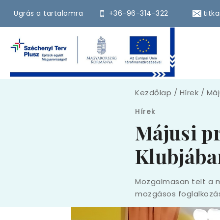
Ugrás a tartalomra
+36-96-314-322
titk
Kezdőlap
/
Hírek
/
Máj
Hírek
Májusi p
Klubjába
Mozgalmasan telt a m
mozgásos foglalkozás