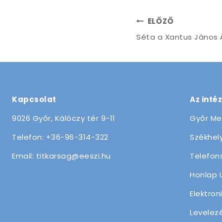
ELŐZŐ
Séta a Xantus János 
Kapcsolat
Az inté
9026 Győr, Kálóczy tér 9-11
Győr Me
Telefon: +36-96-314-322
Székhely
Email: titkarsag@eeszi.hu
Telefon
Honlap 
Elektron
Levelez