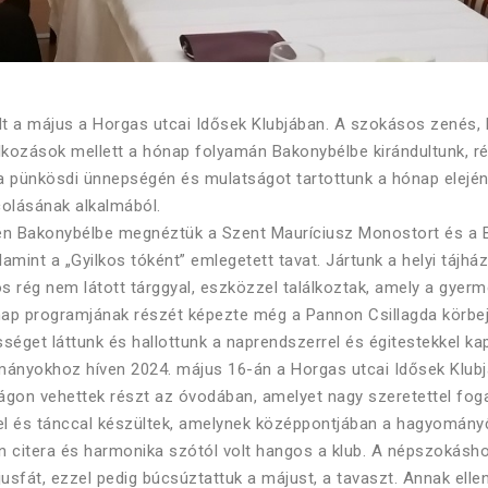
t a május a Horgas utcai Idősek Klubjában. A szokásos zenés,
kozások mellett a hónap folyamán Bakonybélbe kirándultunk, ré
 pünkösdi ünnepségén és mulatságot tartottunk a hónap elején á
colásának alkalmából.
én Bakonybélbe megnéztük a Szent Mauríciusz Monostort és a 
lamint a „Gyilkos tóként” emlegetett tavat. Jártunk a helyi tájház
 rég nem látott tárggyal, eszközzel találkoztak, amely a gyer
nap programjának részét képezte még a Pannon Csillagda körbej
séget láttunk és hallottunk a naprendszerrel és égitestekkel ka
ányokhoz híven 2024. május 16-án a Horgas utcai Idősek Klubj
gon vehettek részt az óvodában, amelyet nagy szeretettel fog
l és tánccal készültek, amelynek középpontjában a hagyományőr
 citera és harmonika szótól volt hangos a klub. A népszokásh
jusfát, ezzel pedig búcsúztattuk a májust, a tavaszt. Annak elle