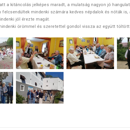
att a kitáncolás jelképes maradt, a mulatság nagyon jó hangulat
n felcsendültek mindenki számára kedves népdalok és nóták is,
ndenki jól érezte magát.
indenki örömmel és szeretettel gondol vissza az együtt töltött