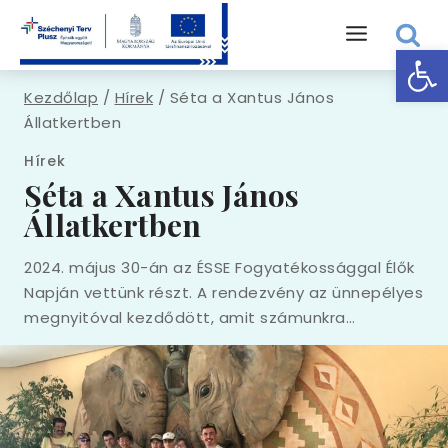
Eszk
Kezdőlap
/
Hírek
/
Séta a Xantus János
Állatkertben
Hírek
Séta a Xantus János
Állatkertben
2024. május 30-án az ÉSSE Fogyatékossággal Élők
Napján vettünk részt. A rendezvény az ünnepélyes
megnyitóval kezdődött, amit számunkra…