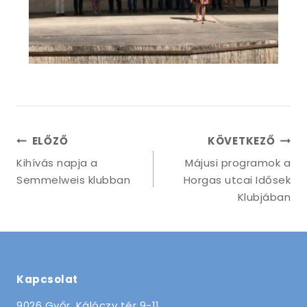
ELŐZŐ
KÖVETKEZŐ
Kihívás napja a
Májusi programok a
Semmelweis klubban
Horgas utcai Idősek
Klubjában
Kapcsolat
9026 Győr, Kálóczy tér 9-11