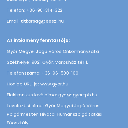
Telefon: +36-96-314-322
Email: titkarsag@eeszi.hu
Az intézmény fenntartója:
Győr Megyei Jogú Város Önkormányzata
Székhelye: 9021 Győr, Városház tér 1.
Telefonszáma: +36-96-500-100
Honlap URL-je: www.gyor.hu
Elektronikus levélcíme: gyor@gyor-ph.hu
Levelezési címe: Győr Megyei Jogú Város
Polgármesteri Hivatal Humánszolgáltatási
Főosztály