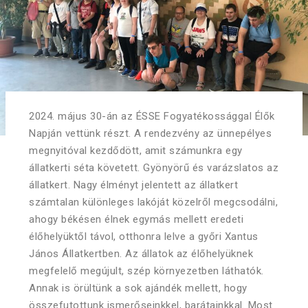
2024. május 30-án az ÉSSE Fogyatékossággal Élők
Napján vettünk részt. A rendezvény az ünnepélyes
megnyitóval kezdődött, amit számunkra egy
állatkerti séta követett. Gyönyörű és varázslatos az
állatkert. Nagy élményt jelentett az állatkert
számtalan különleges lakóját közelről megcsodálni,
ahogy békésen élnek egymás mellett eredeti
élőhelyüktől távol, otthonra lelve a győri Xantus
János Állatkertben. Az állatok az élőhelyüknek
megfelelő megújult, szép környezetben láthatók.
Annak is örültünk a sok ajándék mellett, hogy
összefutottunk ismerőseinkkel, barátainkkal. Most