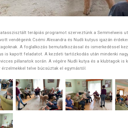
latasszisztált terápiás programot szerveztünk a Semmelweis ut
vott vendégeink Csémi Alexandra és Nudli kutyus igazán érdekes
btagoknak. A foglalkozás bemutatkozással és ismerkedéssel kez
us is kapott feladatot. A kezdeti tartózkodás után mindenki nagy
vicces pillanatok során. A végére Nudli kutya és a klubtagok is
ív érzelmekkel telve búcsúztak el egymástól.