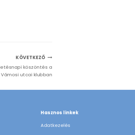
KÖVETKEZŐ
letésnapi köszöntés a
Vámosi utcai klubban
Hasznos linkek
Adatkezelés