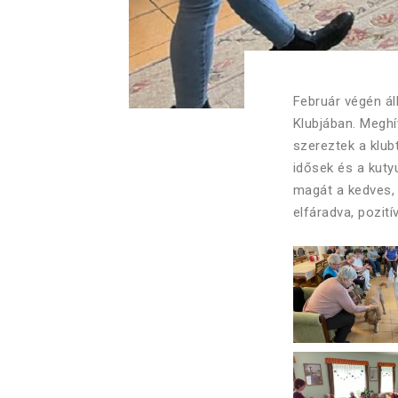
Február végén ál
Klubjában. Meghí
szereztek a klu
idősek és a kuty
magát a kedves, 
elfáradva, pozit