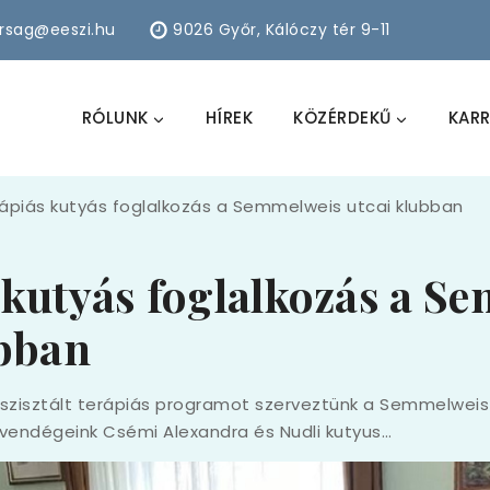
arsag@eeszi.hu
9026 Győr, Kálóczy tér 9-11
RÓLUNK
HÍREK
KÖZÉRDEKŰ
KARR
ápiás kutyás foglalkozás a Semmelweis utcai klubban
 kutyás foglalkozás a S
ubban
sszisztált terápiás programot szerveztünk a Semmelweis
 vendégeink Csémi Alexandra és Nudli kutyus…