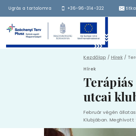
Ugrás a tartalomra
+36-96-314-322
titk
Kezdőlap
/
Hírek
/
Ter
Hírek
Terápiás
utcai kl
Február végén állata
Klubjában. Meghívott