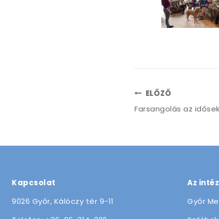
ELŐZŐ
Farsangolás az idősek
Kapcsolat
Az inté
9026 Győr, Kálóczy tér 9-11
Győr Me