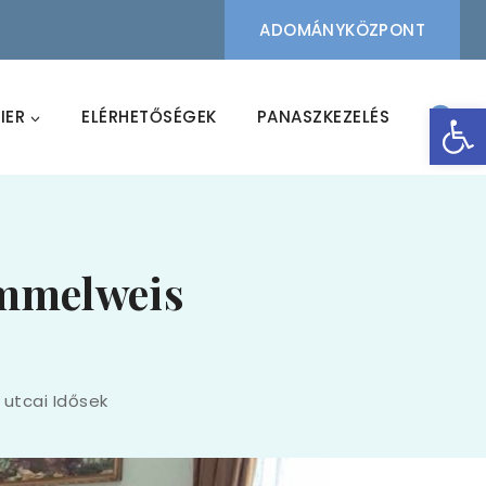
ADOMÁNYKÖZPONT
Eszk
IER
ELÉRHETŐSÉGEK
PANASZKEZELÉS
emmelweis
 utcai Idősek