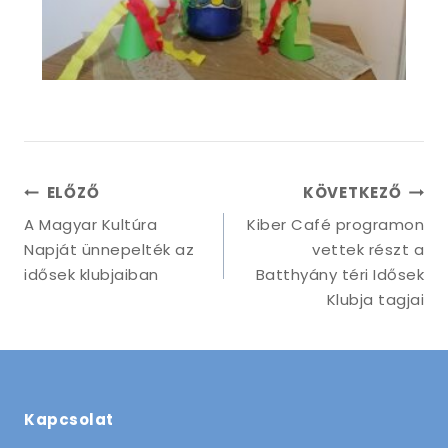
ELŐZŐ
KÖVETKEZŐ
A Magyar Kultúra
Kiber Café programon
Napját ünnepelték az
vettek részt a
idősek klubjaiban
Batthyány téri Idősek
Klubja tagjai
Kapcsolat