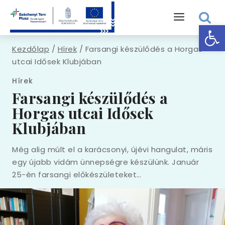
Eszk
Kezdőlap
/
Hírek
/
Farsangi készülődés a Horgas
utcai Idősek Klubjában
Hírek
Farsangi készülődés a
Horgas utcai Idősek
Klubjában
Még alig múlt el a karácsonyi, újévi hangulat, máris
egy újabb vidám ünnepségre készülünk. Január
25-én farsangi előkészületeket…