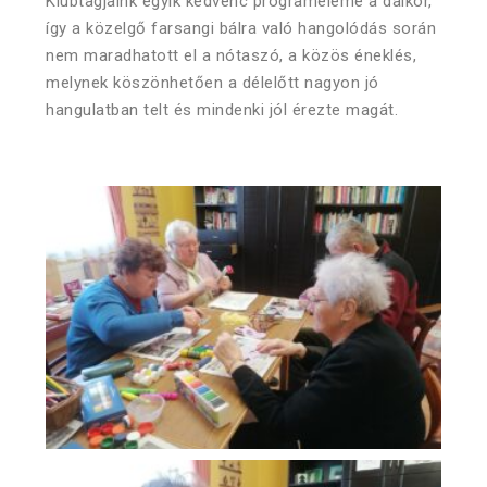
Klubtagjaink egyik kedvenc programeleme a dalkör,
így a közelgő farsangi bálra való hangolódás során
nem maradhatott el a nótaszó, a közös éneklés,
melynek köszönhetően a délelőtt nagyon jó
hangulatban telt és mindenki jól érezte magát.