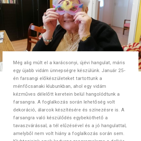
Még alig múlt el a karácsonyi, újévi hangulat, máris
egy újabb vidám ünnepségre készülünk. Január 25-
én farsangi előkészületeket tartottunk a
ménfőcsanaki klubunkban, ahol egy vidám
kézműves délelőtt keretein belül hangolódtunk a
farsangra. A foglalkozás során lehetőség volt
dekoráció, álarcok készítésére és színezésre is. A
farsangra való készülődés egybeköthető a
tavaszvárással, a tél elűzésével és a jó hangulattal,
amelyből nem volt hiány a foglalkozás során sem.