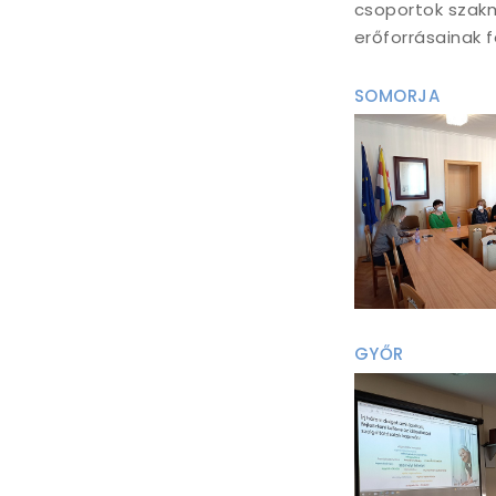
csoportok szakm
erőforrásainak f
SOMORJA
GYŐR