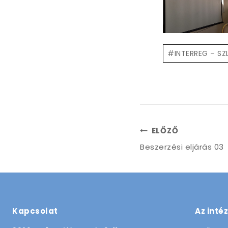
Post
#
INTERREG – S
Tags:
Bejegyzés
ELŐZŐ
Beszerzési eljárás 03
navigáció
Kapcsolat
Az inté