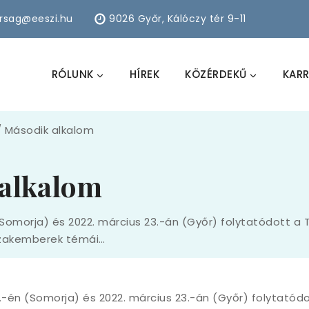
arsag@eeszi.hu
9026 Győr, Kálóczy tér 9-11
RÓLUNK
HÍREK
KÖZÉRDEKŰ
KARR
/
Második alkalom
alkalom
 (Somorja) és 2022. március 23.-án (Győr) folytatódott 
szakemberek témái…
2.-én (Somorja) és 2022. március 23.-án (Győr) folytató