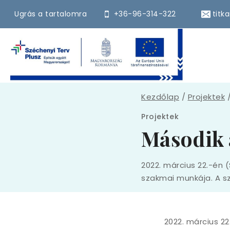
Skip
Ugrás a tartalomra
+36-96-314-322
titk
to
content
Kezdőlap
/
Projektek
Projektek
Második 
2022. március 22.-én
szakmai munkája. A 
2022. március 2