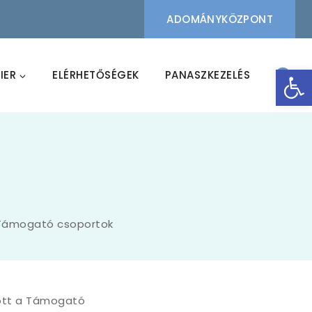
ADOMÁNYKÖZPONT
Eszk
IER
ELÉRHETŐSÉGEK
PANASZKEZELÉS
a Támogató csoportok
dott a Támogató