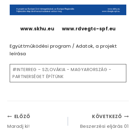
www.skhu.eu
www.rdvegtc-spf.eu
Együttműködési program / Adatok, a projekt
leírása
Post
#
INTERREG – SZLOVÁKIA - MAGYARORSZÁG -
Tags:
PARTNERSÉGET ÉPÍTÜNK
Bejegyzés
ELŐZŐ
KÖVETKEZŐ
navigáció
Maradj ki!
Beszerzési eljárás 01