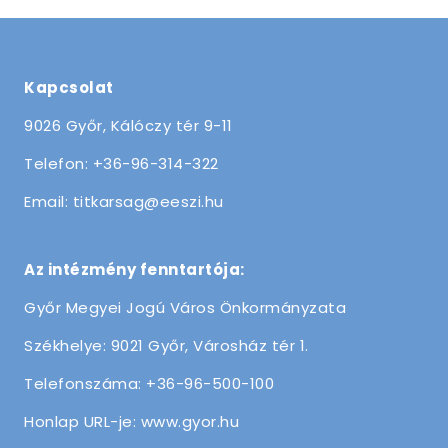
Kapcsolat
9026 Győr, Kálóczy tér 9-11
Telefon: +36-96-314-322
Email: titkarsag@eeszi.hu
Az intézmény fenntartója:
Győr Megyei Jogú Város Önkormányzata
Székhelye: 9021 Győr, Városház tér 1.
Telefonszáma: +36-96-500-100
Honlap URL-je: www.gyor.hu