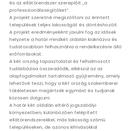
és az ellátórendszer szereplőit „a
professzionálissegítőket”.
A projekt szeretné megszólítani az érintett
települések teljes lakosságát és döntéshozóit.
A projekt eredményeként javulni fog az idősek
helyzete a határ mindkét oldalán kiaknázva és
tudatosabban felhasználva a rendelkezésre álló
erőforrásokat.
A két ország tapasztalatai és felhalmozott
tudásbázisa összeadódik, elkészül az az
alapfogalmakat tartalmazó gyűjtemény, amely
lehetővé teszi, hogy a két ország szakemberei
tökéletesen megértsék egymást és tudjanak
közösen dolgozni.
A határ két oldalán eltérő jogszabályi
környezetben, különbözően felépített
ellátórendszerekkel, más lakosság számú
településeken, de azonos kihívásokkal