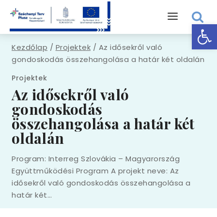
Skip
to
Eszk
content
Kezdőlap
/
Projektek
/
Az idősekről való
gondoskodás összehangolása a határ két oldalán
Projektek
Az idősekről való
gondoskodás
összehangolása a határ két
oldalán
Program: Interreg Szlovákia – Magyarország
Együttműködési Program A projekt neve: Az
idősekről való gondoskodás összehangolása a
határ két…