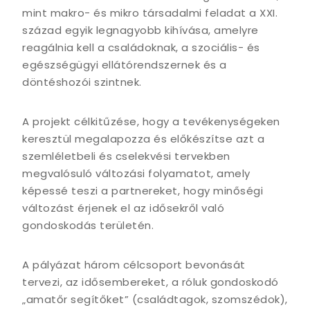
mint makro- és mikro társadalmi feladat a XXI.
század egyik legnagyobb kihívása, amelyre
reagálnia kell a családoknak, a szociális- és
egészségügyi ellátórendszernek és a
döntéshozói szintnek.
A projekt célkitűzése, hogy a tevékenységeken
keresztül megalapozza és előkészítse azt a
szemléletbeli és cselekvési tervekben
megvalósuló változási folyamatot, amely
képessé teszi a partnereket, hogy minőségi
változást érjenek el az idősekről való
gondoskodás területén.
A pályázat három célcsoport bevonását
tervezi, az idősembereket, a róluk gondoskodó
„amatőr segítőket” (családtagok, szomszédok),