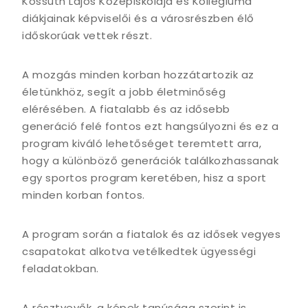
Kossuth Lajos Középiskolája és Kollégiuma
diákjainak képviselői és a városrészben élő
időskorúak vettek részt.
A mozgás minden korban hozzátartozik az
életünkhöz, segít a jobb életminőség
elérésében. A fiatalabb és az idősebb
generáció felé fontos ezt hangsúlyozni és ez a
program kiváló lehetőséget teremtett arra,
hogy a különböző generációk találkozhassanak
egy sportos program keretében, hisz a sport
minden korban fontos.
A program során a fiatalok és az idősek vegyes
csapatokat alkotva vetélkedtek ügyességi
feladatokban.
A résztvevők, a képek tanúsága szerint is