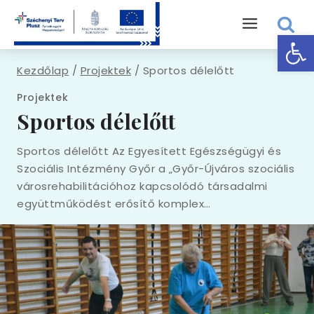
Skip
to
Eszk
content
Kezdőlap
/
Projektek
/
Sportos délelőtt
Projektek
Sportos délelőtt
Sportos délelőtt Az Egyesített Egészségügyi és
Szociális Intézmény Győr a „Győr-Újváros szociális
városrehabilitációhoz kapcsolódó társadalmi
együttműködést erősítő komplex…