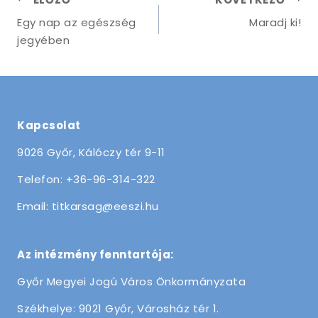
navigáció
Egy nap az egészség
Maradj ki!
jegyében
Kapcsolat
9026 Győr, Kálóczy tér 9-11
Telefon: +36-96-314-322
Email: titkarsag@eeszi.hu
Az intézmény fenntartója:
Győr Megyei Jogú Város Önkormányzata
Székhelye: 9021 Győr, Városház tér 1.