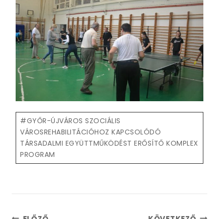
Post
#
GYŐR-ÚJVÁROS SZOCIÁLIS
Tags:
VÁROSREHABILITÁCIÓHOZ KAPCSOLÓDÓ
TÁRSADALMI EGYÜTTMŰKÖDÉST ERŐSÍTŐ KOMPLEX
PROGRAM
Bejegyzés
ELŐZŐ
KÖVETKEZŐ