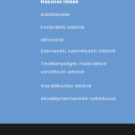
Hasznos linkek
Adatkezelés
Közérdekű adatok
Idősvonal
Szervezeti, személyzeti adatok
Tevékenységre, működésre
vonatkozó adatok
Gazdálkodási adatok
Akadálymentesítési nyilatkozat