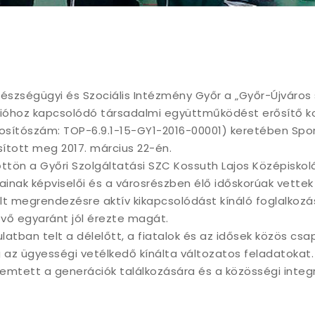
délelőtt
gészségügyi és Szociális Intézmény Győr a „Győr-Újváros 
cióhoz kapcsolódó társadalmi együttműködést erősítő 
sítószám: TOP-6.9.1-15-GY1-2016-00001) keretében Spor
ított meg 2017. március 22-én.
őttön a Győri Szolgáltatási SZC Kossuth Lajos Középiskol
ainak képviselői és a városrészben élő időskorúak vettek
lt megrendezésre aktív kikapcsolódást kínáló foglalkozá
evő egyaránt jól érezte magát.
latban telt a délelőtt, a fiatalok és az idősek közös cs
g az ügyességi vetélkedő kínálta változatos feladatokat
emtett a generációk találkozására és a közösségi integ