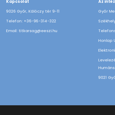
Kapcsolat
Az inté
9026 Győr, Kálóczy tér 9-11
Győr Me
Telefon: +36-96-314-322
Székhely
Email: titkarsag@eeszi.hu
Telefon
Honlap 
Elektron
Levelez
Humánsz
9021 Győ