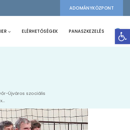
ADOMÁNYKÖZPONT
Eszk
IER
ELÉRHETŐSÉGEK
PANASZKEZELÉS
őr-Újváros szociális
ex…