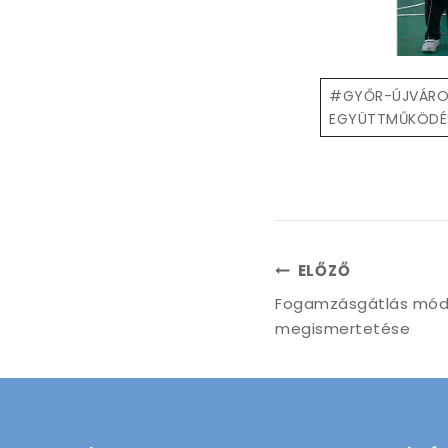
Post
#
GYŐR-ÚJVÁROS
Tags:
EGYÜTTMŰKÖDÉ
Bejegyzés
ELŐZŐ
Fogamzásgátlás mód
navigáció
megismertetése