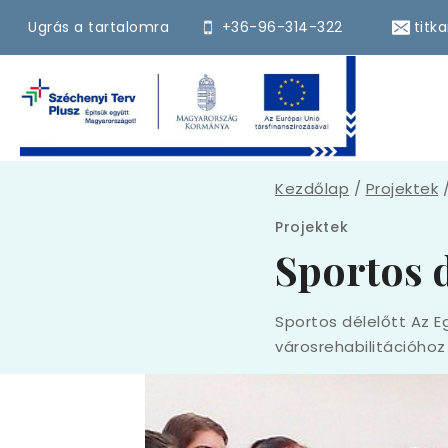
Skip
Ugrás a tartalomra
+36-96-314-322
titk
to
content
Kezdőlap
/
Projektek
Projektek
Sportos d
Sportos délelőtt Az E
városrehabilitációho