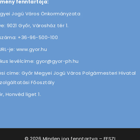
zmény fenntartója:
gyei Jogú Város Önkormányzata
e: 9021 Győr, Városház tér 1.
száma: +36-96-500-100
URL-je: www.gyor.hu
ikus levélcíme: gyor@gyor-ph.hu
ési címe: Győr Megyei Jogú Város Polgármesteri Hivatal
olgáltatási Főosztály
r, Honvéd liget 1.
© 2026 Minden jog fenntartva – EESZI