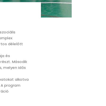
szociális
komplex
tos délelőtt
ája és
 részt. Második
s, melyen idős
apatokat alkotva
. A program
ráció