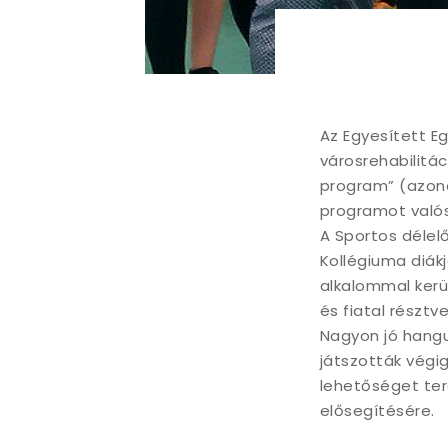
Sportos 
Az Egyesített E
városrehabilitá
program” (azono
programot valós
A Sportos délel
Kollégiuma diákj
alkalommal kerü
és fiatal résztv
Nagyon jó hangu
játszották végi
lehetőséget ter
elősegítésére.