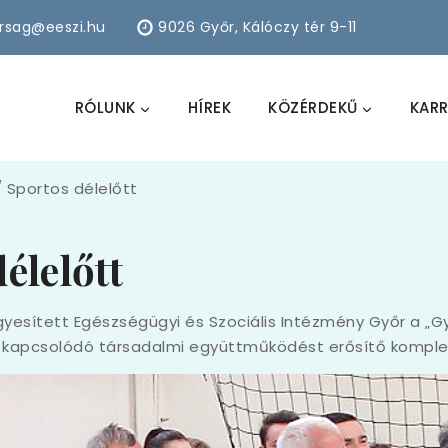
arsag@eeszi.hu
9026 Győr, Kálóczy tér 9-11
RÓLUNK
HÍREK
KÖZÉRDEKŰ
KARR
/
Sportos délelőtt
élelőtt
gyesített Egészségügyi és Szociális Intézmény Győr a „Gy
z kapcsolódó társadalmi együttműködést erősítő kompl