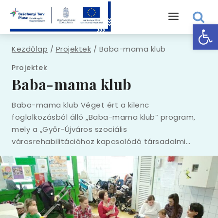
Skip
to
Eszk
content
Kezdőlap
/
Projektek
/
Baba-mama klub
Projektek
Baba-mama klub
Baba-mama klub Véget ért a kilenc
foglalkozásból álló „Baba-mama klub” program,
mely a „Győr-Újváros szociális
városrehabilitációhoz kapcsolódó társadalmi…