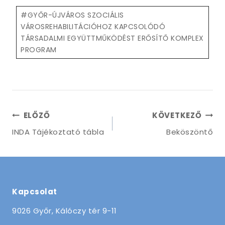
Post
#
GYŐR-ÚJVÁROS SZOCIÁLIS
Tags:
VÁROSREHABILITÁCIÓHOZ KAPCSOLÓDÓ
TÁRSADALMI EGYÜTTMŰKÖDÉST ERŐSÍTŐ KOMPLEX
PROGRAM
Bejegyzés
ELŐZŐ
KÖVETKEZŐ
navigáció
INDA Tájékoztató tábla
Beköszöntő
Kapcsolat
9026 Győr, Kálóczy tér 9-11