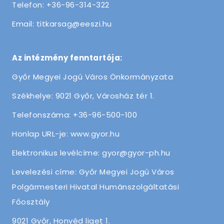
Telefon: +36-96-314-322
Email: titkarsag@eeszi.hu
Az intézmény fenntartója:
Győr Megyei Jogú Város Önkormányzata
Székhelye: 9021 Győr, Városház tér 1.
Telefonszáma: +36-96-500-100
Honlap URL-je: www.gyor.hu
Elektronikus levélcíme: gyor@gyor-ph.hu
Levelezési címe: Győr Megyei Jogú Város
Polgármesteri Hivatal Humánszolgáltatási
Főosztály
9021 Győr, Honvéd liget 1.