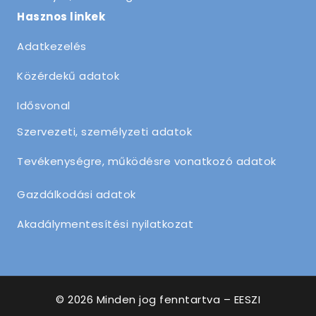
Hasznos linkek
Adatkezelés
Közérdekű adatok
Idősvonal
Szervezeti, személyzeti adatok
Tevékenységre, működésre vonatkozó adatok
Gazdálkodási adatok
Akadálymentesítési nyilatkozat
© 2026 Minden jog fenntartva – EESZI