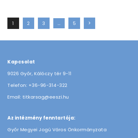
Page
Next
1
2
3
…
5
navigation
Page
Kapcsolat
9026 Győr, Kálóczy tér 9-11
Telefon: +36-96-314-322
Email: titkarsag@eeszi.hu
Az intézmény fenntartója:
Győr Megyei Jogú Város Önkormányzata