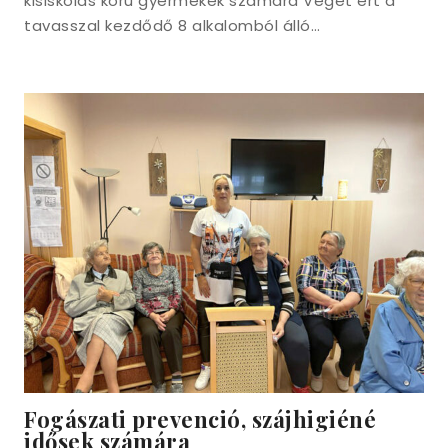
kisiskolás korú gyermekek számára Véget ért a
tavasszal kezdődő 8 alkalomból álló…
Fogászati prevenció, szájhigiéné
idősek számára