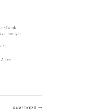
unkálatok,
vel tavaly is
 el.
 A kert
KÖVETKEZŐ