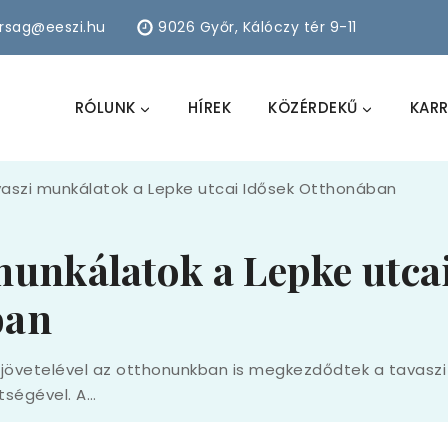
arsag@eeszi.hu
9026 Győr, Kálóczy tér 9-11
RÓLUNK
HÍREK
KÖZÉRDEKŰ
KARR
aszi munkálatok a Lepke utcai Idősek Otthonában
munkálatok a Lepke utca
ban
eljövetelével az otthonunkban is megkezdődtek a tavaszi
ítségével. A…