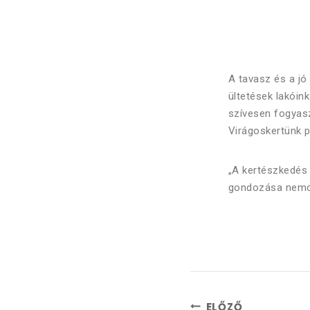
A tavasz és a jó
ültetések lakóin
szívesen fogyasz
Virágoskertünk pe
„A kertészkedés 
gondozása nemcsa
ELŐZŐ