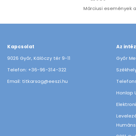
Márciusi események 
Kapcsolat
Az inté
9026 Győr, Kálóczy tér 9-11
Győr Me
Telefon: +36-96-314-322
Székhely
Email: titkarsag@eeszi.hu
Telefon
Honlap 
Elektron
Levelez
Humánsz