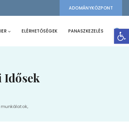
ADOMÁNYKÖZPONT
Eszk
IER
ELÉRHETŐSÉGEK
PANASZKEZELÉS
i Idősek
 munkálatok,