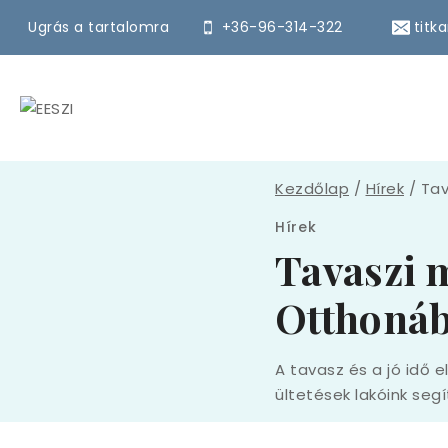
Ugrás a tartalomra
+36-96-314-322
titk
Kezdőlap
/
Hírek
/
Tav
Hírek
Tavaszi 
Otthoná
A tavasz és a jó idő 
ültetések lakóink seg