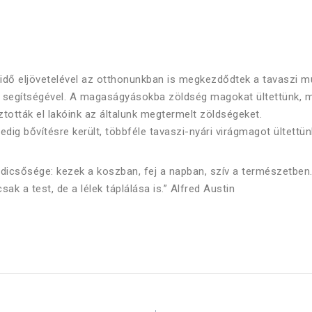
 idő eljövetelével az otthonunkban is megkezdődtek a tavaszi m
k segítségével. A magaságyásokba zöldség magokat ültettünk, mi
tották el lakóink az általunk megtermelt zöldségeket.
dig bővítésre került, többféle tavaszi-nyári virágmagot ültettünk
dicsősége: kezek a koszban, fej a napban, szív a természetben.
k a test, de a lélek táplálása is.” Alfred Austin