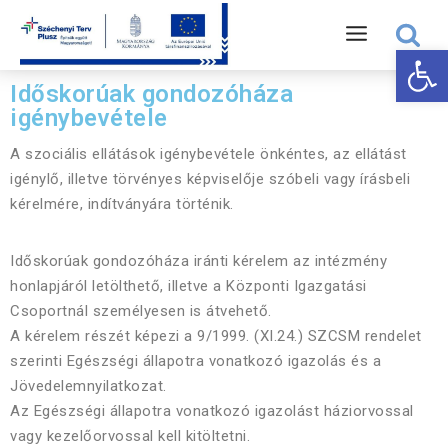
Eszk
Időskorúak gondozóháza
igénybevétele
A szociális ellátások igénybevétele önkéntes, az ellátást
igénylő, illetve törvényes képviselője szóbeli vagy írásbeli
kérelmére, indítványára történik.
Időskorúak gondozóháza iránti kérelem az intézmény
honlapjáról letölthető, illetve a Központi Igazgatási
Csoportnál személyesen is átvehető.
A kérelem részét képezi a 9/1999. (XI.24.) SZCSM rendelet
szerinti Egészségi állapotra vonatkozó igazolás és a
Jövedelemnyilatkozat.
Az Egészségi állapotra vonatkozó igazolást háziorvossal
vagy kezelőorvossal kell kitöltetni.