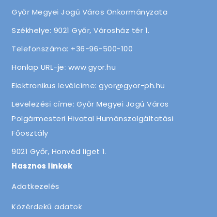
Győr Megyei Jogú Város Önkormányzata
Székhelye: 9021 Győr, Városház tér 1.
Telefonszáma: +36-96-500-100
Honlap URL-je: www.gyor.hu
Elektronikus levélcíme: gyor@gyor-ph.hu
Levelezési címe: Győr Megyei Jogú Város
Polgármesteri Hivatal Humánszolgáltatási
Főosztály
9021 Győr, Honvéd liget 1.
Hasznos linkek
Adatkezelés
Közérdekű adatok