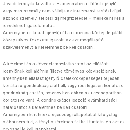
Jövedelemnyilatkozathoz – amennyiben ellátást igénylő
vagy más személy nem vállalja az intézményi térítési díjjal
azonos személyi térítési díj megfizetését – mellékelni kell a
jövedelmet igazoló iratot.
Amennyiben ellátást igénylőnél a demencia kórkép legalább
középsúlyos fokozata igazolt, az ezt megállapító
szakvéleményt a kérelemhez be kell csatolni.
A k
ér
elmet és a Jövedelemnyilatkozatot az ellátást
igénylőnek kell aláírnia (illetve törvényes képviselőjének,
amennyiben ellátást igénylő cselekvőképességet teljesen
korlátozó gondnokság alatt áll, vagy részlegesen korlátozó
gondnokság esetén, amennyiben ebben az ügycsoportban
korlátozva van). A gondnokságot igazoló gyámhatósági
határozatot a kérelemhez be kell csatolni.
Amennyiben kérelmező egészségi állapotából kifolyólag
aláírni nem tud, a tényt a kérelmen fel kell tüntetni és azt az
orvossal le kell igazoltatni.