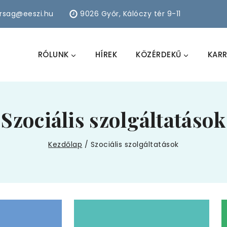
arsag@eeszi.hu
9026 Győr, Kálóczy tér 9-11
RÓLUNK
HÍREK
KÖZÉRDEKŰ
KARR
Szociális szolgáltatások
Kezdőlap
/
Szociális szolgáltatások