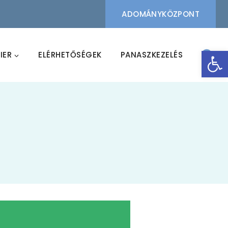
ADOMÁNYKÖZPONT
Eszk
IER
ELÉRHETŐSÉGEK
PANASZKEZELÉS