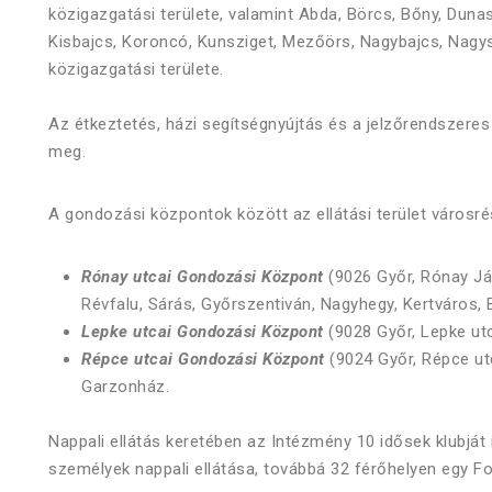
közigazgatási területe, valamint Abda, Börcs, Bőny, Duna
Kisbajcs, Koroncó, Kunsziget, Mezőörs, Nagybajcs, Nagys
közigazgatási területe.
Az étkeztetés, házi segítségnyújtás és a jelzőrendszere
meg.
A gondozási központok között az ellátási terület városré
Rónay utcai Gondozási Központ
(9026 Győr, Rónay Jác
Révfalu, Sárás, Győrszentiván, Nagyhegy, Kertváros, E
Lepke utcai Gondozási Központ
(9028 Győr, Lepke utc
Répce utcai Gondozási Központ
(9024 Győr, Répce ut
Garzonház.
Nappali ellátás keretében az Intézmény 10 idősek klubját
személyek nappali ellátása, továbbá 32 férőhelyen egy F