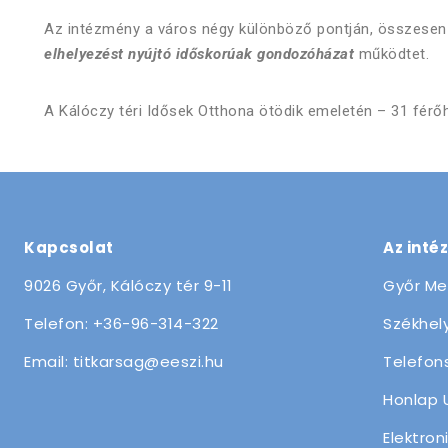
Az intézmény a város négy különböző pontján, összese
elhelyezést nyújtó időskorúak gondozóházat
működtet.
A Kálóczy téri Idősek Otthona ötödik emeletén – 31 férő
Kapcsolat
Az inté
9026 Győr, Kálóczy tér 9-11
Győr Me
Telefon: +36-96-314-322
Székhely
Email: titkarsag@eeszi.hu
Telefon
Honlap 
Elektron