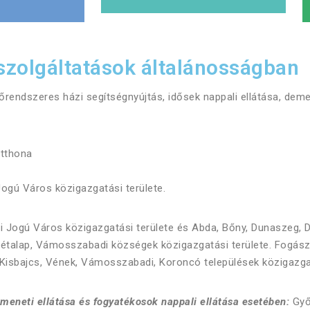
 szolgáltatások általánosságban
zőrendszeres házi segítségnyújtás, idősek nappali ellátása, dem
tthona
ogú Város közigazgatási területe.
 Jogú Város közigazgatási területe és Abda, Bőny, Dunaszeg, D
 Rétalap, Vámosszabadi községek közigazgatási területe. Fogász
Kisbajcs, Vének, Vámosszabadi, Koroncó települések közigazgat
tmeneti ellátása és fogyatékosok nappali ellátása esetében:
Győ