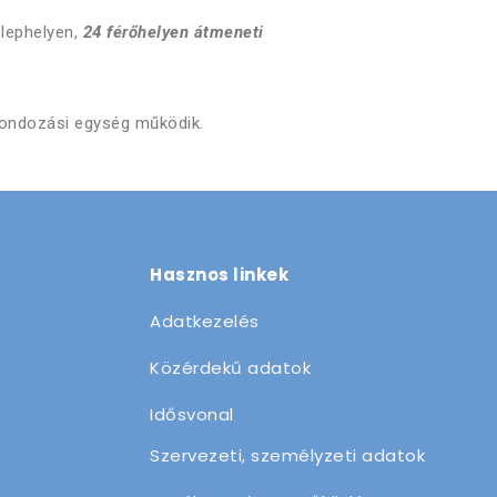
elephelyen,
24 férőhelyen
átmeneti
ó gondozási egység működik.
Hasznos linkek
Adatkezelés
Közérdekű adatok
Idősvonal
Szervezeti, személyzeti adatok