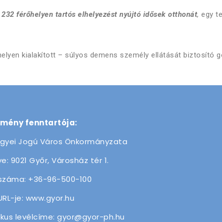
n
232 férőhelyen
tartós elhelyezést nyújtó idősek otthonát
,
egy t
helyen kialakított – súlyos demens személy ellátását biztosít
zmény fenntartója:
gyei Jogú Város Önkormányzata
e: 9021 Győr, Városház tér 1.
száma: +36-96-500-100
URL-je: www.gyor.hu
ikus levélcíme: gyor@gyor-ph.hu