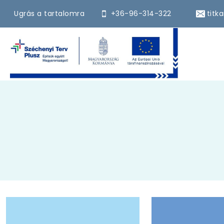
Ugrás a tartalomra
+36-96-314-322
titk