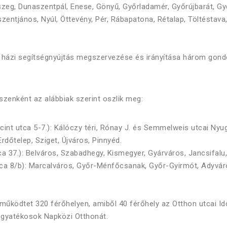
szeg, Dunaszentpál, Enese, Gönyű, Győrladamér, Győrújbarát, Győ
zentjános, Nyúl, Öttevény, Pér, Rábapatona, Rétalap, Töltéstav
s házi segítségnyújtás megszervezése és irányítása három gond
szenként az alábbiak szerint oszlik meg:
int utca 5-7.): Kálóczy téri, Rónay J. és Semmelweis utcai Nyu
rdőtelep, Sziget, Újváros, Pinnyéd.
a 37.): Belváros, Szabadhegy, Kismegyer, Gyárváros, Jancsifalu,
ca 8/b): Marcalváros, Győr-Ménfőcsanak, Győr-Gyirmót, Adyváro
 működtet 320 férőhelyen, amiből 40 férőhely az Otthon utcai I
ogyatékosok Napközi Otthonát.