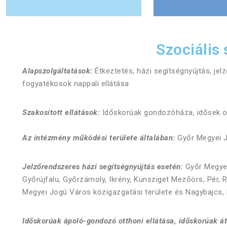
Szociális
Alapszolgáltatások:
Étkeztetés, házi segítségnyújtás, jel
fogyatékosok nappali ellátása
Szakosított ellátások:
Időskorúak gondozóháza, idősek o
Az intézmény működési területe általában:
Győr Megyei J
Jelzőrendszeres házi segítségnyújtás esetén:
Győr Megyei
Győrújfalu, Győrzámoly, Ikrény, Kunsziget Mezőörs, Pér,
Megyei Jogú Város közigazgatási területe és Nagybajcs, 
Időskorúak ápoló-gondozó otthoni ellátása, időskorúak á