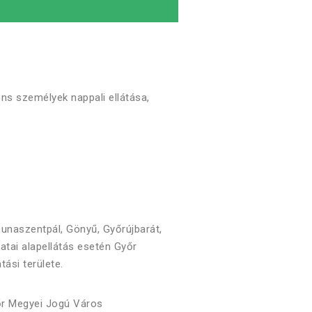
ens személyek nappali ellátása,
unaszentpál, Gönyű, Győrújbarát,
atai alapellátás esetén Győr
ási területe.
r Megyei Jogú Város