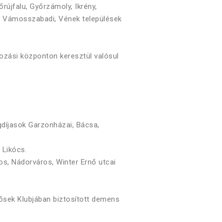
rújfalu, Győrzámoly, Ikrény,
a, Vámosszabadi, Vének települések
ozási központon keresztül valósul
gdíjasok Garzonházai, Bácsa,
 Likócs.
s, Nádorváros, Winter Ernő utcai
dősek Klubjában biztosított demens