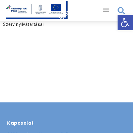
Eszk
Szerv nyilvátartásai
Kapcsolat