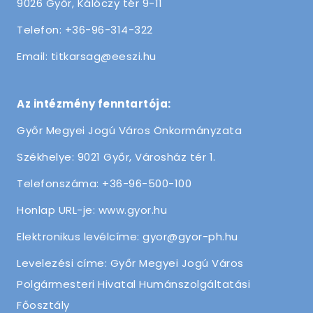
9026 Győr, Kálóczy tér 9-11
Telefon: +36-96-314-322
Email: titkarsag@eeszi.hu
Az intézmény fenntartója:
Győr Megyei Jogú Város Önkormányzata
Székhelye: 9021 Győr, Városház tér 1.
Telefonszáma: +36-96-500-100
Honlap URL-je: www.gyor.hu
Elektronikus levélcíme: gyor@gyor-ph.hu
Levelezési címe: Győr Megyei Jogú Város
Polgármesteri Hivatal Humánszolgáltatási
Főosztály