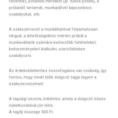
felvétele), pótlékok mértékét (pl. túlóra pótlék), a
próbaidő tartamát, munkaidővel kapcsolatos
szabályokat, stb.
A szakszervezet a munkáltatóval folyamatosan
tárgyal, a lehetőségekhez mérten próbál a
munkavállalók számára kedvezőbb feltételeket,
kedvezményeket kialkudni, szerződésben
szabályozni.
Az érdekvédelemhez összefogásra van szükség, így
fontos, hogy minél több dolgozó tagja legyen a
szakszervezetnek!
A tagsági viszony önkéntes, amely a dolgozó írásos
nyilatkozatával jön létre.
A tagdíj összege 500 Ft.