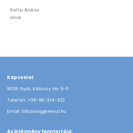
Raffai Andrea
elnök
Kapcsolat
9026 Győr, Kálóczy tér 9-11
Telefon: +36-96-314-322
Email: titkarsag@eeszi.hu
Az intézmény fenntartója: