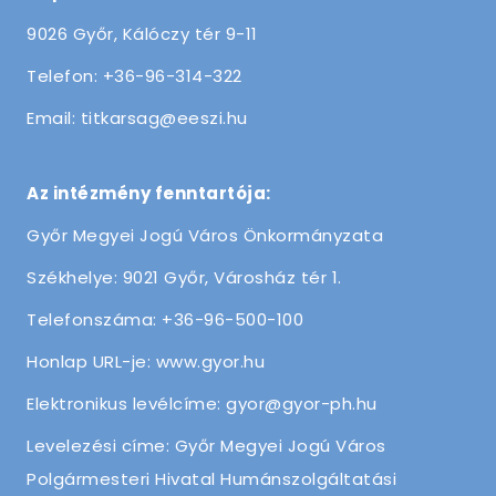
9026 Győr, Kálóczy tér 9-11
Telefon: +36-96-314-322
Email: titkarsag@eeszi.hu
Az intézmény fenntartója:
Győr Megyei Jogú Város Önkormányzata
Székhelye: 9021 Győr, Városház tér 1.
Telefonszáma: +36-96-500-100
Honlap URL-je: www.gyor.hu
Elektronikus levélcíme: gyor@gyor-ph.hu
Levelezési címe: Győr Megyei Jogú Város
Polgármesteri Hivatal Humánszolgáltatási