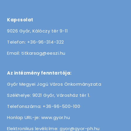
Kapcsolat
9026 Győr, Kálóczy tér 9-11
Telefon: +36-96-314-322
Email: titkarsag@eeszi.hu
Az intézmény fenntartója:
Győr Megyei Jogú Város Önkormányzata
Székhelye: 9021 Győr, Városház tér 1.
Telefonszáma: +36-96-500-100
Honlap URL-je: www.gyor.hu
Elektronikus levélcíme: gyor@gyor-ph.hu