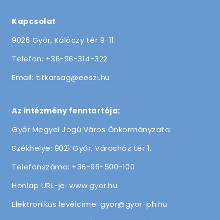
Kapcsolat
9026 Győr, Kálóczy tér 9-11
Telefon: +36-96-314-322
Email: titkarsag@eeszi.hu
Az intézmény fenntartója:
Győr Megyei Jogú Város Önkormányzata
Székhelye: 9021 Győr, Városház tér 1.
Telefonszáma: +36-96-500-100
Honlap URL-je: www.gyor.hu
Elektronikus levélcíme: gyor@gyor-ph.hu