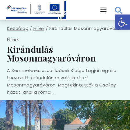
Eszk
Kezdőlap
/
Hírek
/
Kirándulás Mosonmagyaróváron
Hírek
Kirándulás
Mosonmagyaróváron
A Semmelweis utcai Idősek Klubja tagjai régóta
tervezett kiránduláson vettek részt
Mosonmagyaróváron. Megtekintették a Cselley-
házat, ahol a római…