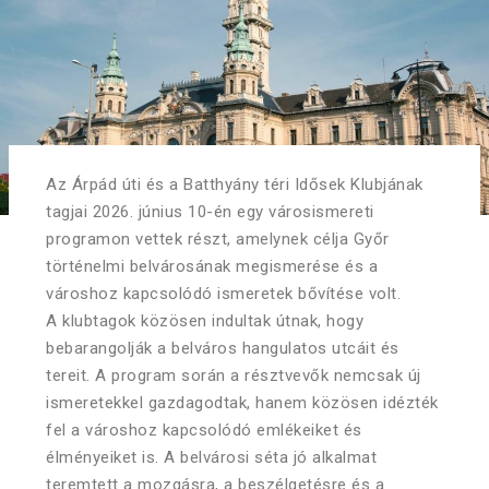
Az Árpád úti és a Batthyány téri Idősek Klubjának
tagjai 2026. június 10-én egy városismereti
programon vettek részt, amelynek célja Győr
történelmi belvárosának megismerése és a
városhoz kapcsolódó ismeretek bővítése volt.
A klubtagok közösen indultak útnak, hogy
bebarangolják a belváros hangulatos utcáit és
tereit. A program során a résztvevők nemcsak új
ismeretekkel gazdagodtak, hanem közösen idézték
fel a városhoz kapcsolódó emlékeiket és
élményeiket is. A belvárosi séta jó alkalmat
teremtett a mozgásra, a beszélgetésre és a