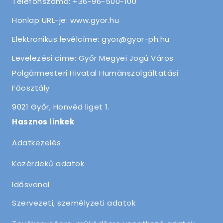
Telefonszáma: +36-96-500-100
Honlap URL-je: www.gyor.hu
Elektronikus levélcíme: gyor@gyor-ph.hu
Levelezési címe: Győr Megyei Jogú Város
Polgármesteri Hivatal Humánszolgáltatási
Főosztály
9021 Győr, Honvéd liget 1.
Hasznos linkek
Adatkezelés
Közérdekű adatok
Idősvonal
Szervezeti, személyzeti adatok