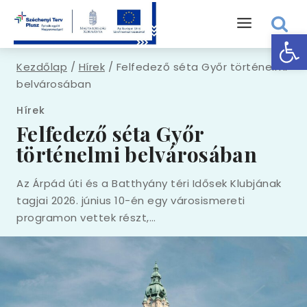
Eszk
Kezdőlap
/
Hírek
/
Felfedező séta Győr történelmi
belvárosában
Hírek
Felfedező séta Győr
történelmi belvárosában
Az Árpád úti és a Batthyány téri Idősek Klubjának
tagjai 2026. június 10-én egy városismereti
programon vettek részt,…