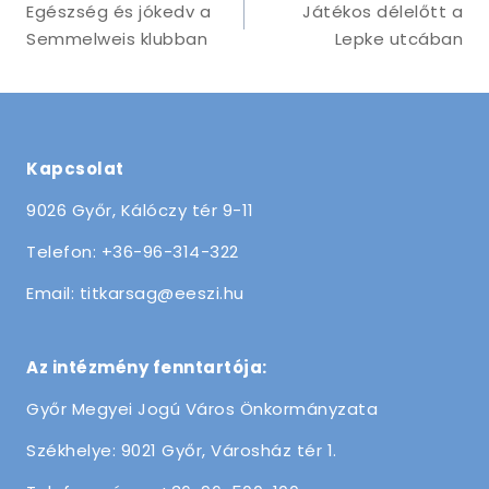
Egészség és jókedv a
Játékos délelőtt a
Semmelweis klubban
Lepke utcában
Kapcsolat
9026 Győr, Kálóczy tér 9-11
Telefon: +36-96-314-322
Email: titkarsag@eeszi.hu
Az intézmény fenntartója:
Győr Megyei Jogú Város Önkormányzata
Székhelye: 9021 Győr, Városház tér 1.