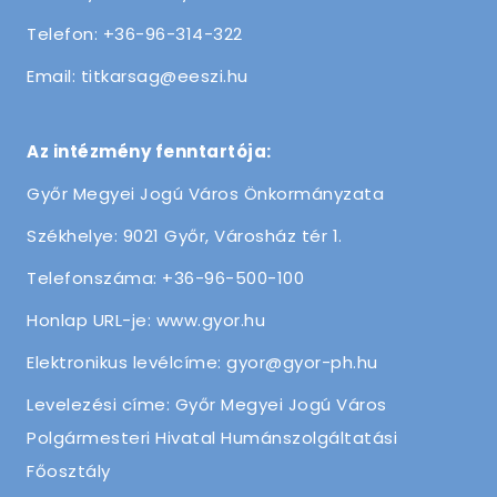
Telefon: +36-96-314-322
Email: titkarsag@eeszi.hu
Az intézmény fenntartója:
Győr Megyei Jogú Város Önkormányzata
Székhelye: 9021 Győr, Városház tér 1.
Telefonszáma: +36-96-500-100
Honlap URL-je: www.gyor.hu
Elektronikus levélcíme: gyor@gyor-ph.hu
Levelezési címe: Győr Megyei Jogú Város
Polgármesteri Hivatal Humánszolgáltatási
Főosztály