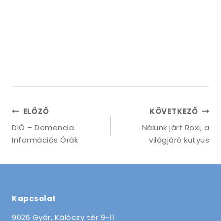
ELŐZŐ
KÖVETKEZŐ
DIÓ – Demencia
Nálunk járt Roxi, a
Információs Órák
világjáró kutyus
Kapcsolat
9026 Győr, Kálóczy tér 9-11