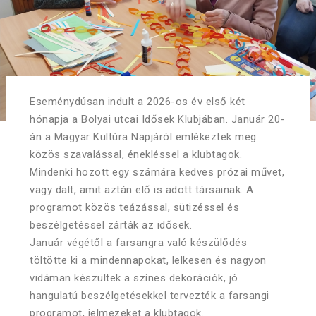
Eseménydúsan indult a 2026-os év első két
hónapja a Bolyai utcai Idősek Klubjában. Január 20-
án a Magyar Kultúra Napjáról emlékeztek meg
közös szavalással, énekléssel a klubtagok.
Mindenki hozott egy számára kedves prózai művet,
vagy dalt, amit aztán elő is adott társainak. A
programot közös teázással, sütizéssel és
beszélgetéssel zárták az idősek.
Január végétől a farsangra való készülődés
töltötte ki a mindennapokat, lelkesen és nagyon
vidáman készültek a színes dekorációk, jó
hangulatú beszélgetésekkel tervezték a farsangi
programot, jelmezeket a klubtagok.