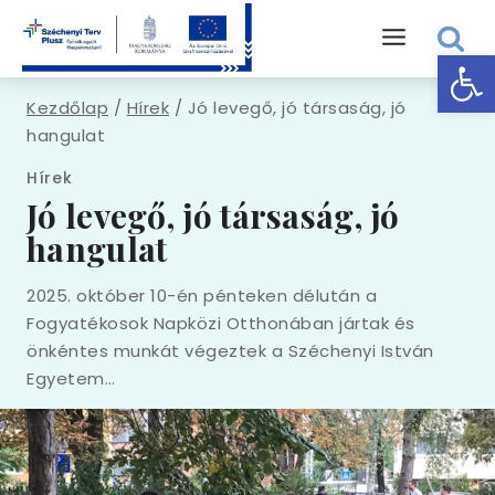
Eszk
Kezdőlap
/
Hírek
/
Jó levegő, jó társaság, jó
hangulat
Hírek
Jó levegő, jó társaság, jó
hangulat
2025. október 10-én pénteken délután a
Fogyatékosok Napközi Otthonában jártak és
önkéntes munkát végeztek a Széchenyi István
Egyetem…