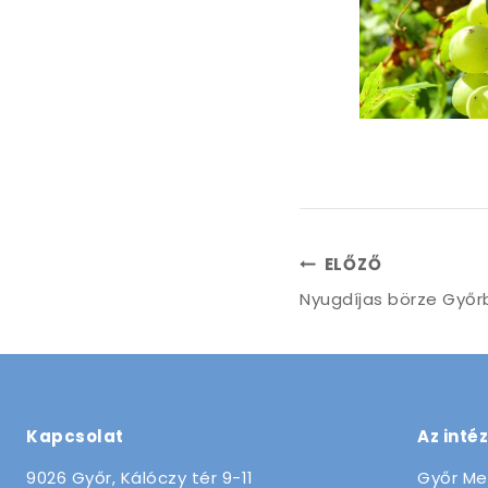
ELŐZŐ
Nyugdíjas börze Győr
Kapcsolat
Az inté
9026 Győr, Kálóczy tér 9-11
Győr Me