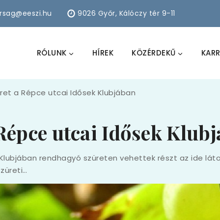
arsag@eeszi.hu
9026 Győr, Kálóczy tér 9-11
RÓLUNK
HÍREK
KÖZÉRDEKŰ
KARR
ret a Répce utcai Idősek Klubjában
Répce utcai Idősek Klub
Klubjában rendhagyó szüreten vehettek részt az ide láto
szüreti…