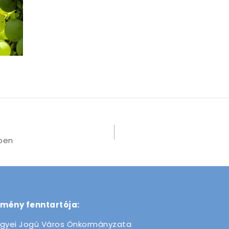
ben
zmény fenntartója:
gyei Jogú Város Önkormányzata