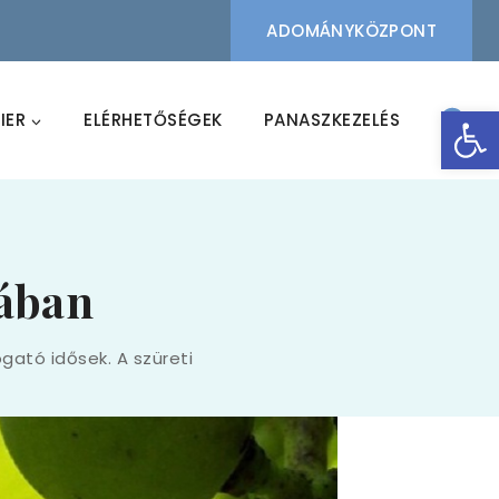
ADOMÁNYKÖZPONT
Eszk
IER
ELÉRHETŐSÉGEK
PANASZKEZELÉS
jában
gató idősek. A szüreti