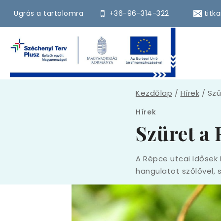
Ugrás a tartalomra
+36-96-314-322
titk
Kezdőlap
/
Hírek
/
Szü
Hírek
Szüret a 
A Répce utcai Idősek 
hangulatot szőlővel, 