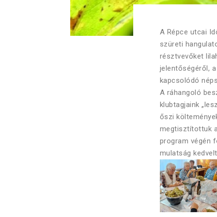
A Répce utcai Id
szüreti hangulato
résztvevőket lil
jelentőségéről, 
kapcsolódó néps
A ráhangoló besz
klubtagjaink „le
őszi költeménye
megtisztítottuk a
program végén f
mulatság kedvelt