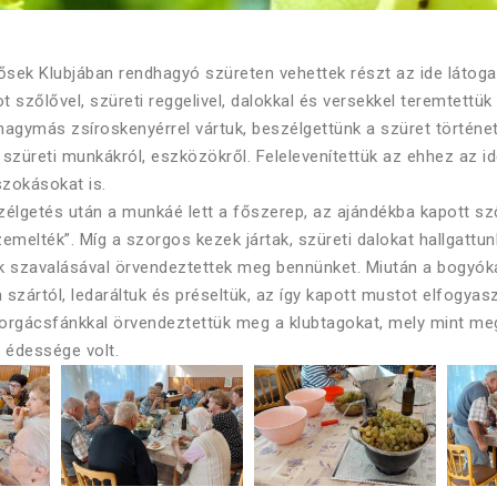
ősek Klubjában rendhagyó szüreten vehettek részt az ide látoga
t szőlővel, szüreti reggelivel, dalokkal és versekkel teremtettü
ahagymás zsíroskenyérrel vártuk, beszélgettünk a szüret történet
a szüreti munkákról, eszközökről. Felelevenítettük az ehhez az 
zokásokat is.
élgetés után a munkáé lett a főszerep, az ajándékba kapott sz
szemelték”. Míg a szorgos kezek jártak, szüreti dalokat hallgattu
k szavalásával örvendeztettek meg bennünket. Miután a bogyók
 szártól, ledaráltuk és préseltük, az így kapott mustot elfogyas
orgácsfánkkal örvendeztettük meg a klubtagokat, mely mint meg
 édessége volt.