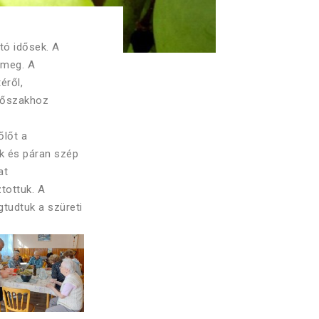
tó idősek. A
k meg. A
éről,
időszakhoz
őlőt a
nk és páran szép
at
ztottuk. A
tudtuk a szüreti