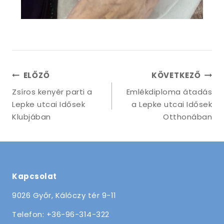
ELŐZŐ
KÖVETKEZŐ
Zsíros kenyér parti a
Emlékdiploma átadás
Lepke utcai Idősek
a Lepke utcai Idősek
Klubjában
Otthonában
Kapcsolat
9026 Győr, Kálóczy tér 9-11
Telefon: +36-96-314-322