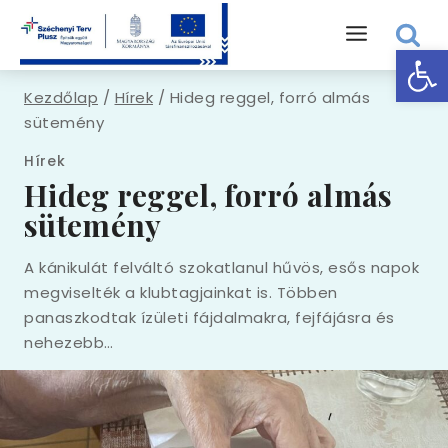
Eszk
Kezdőlap
/
Hírek
/
Hideg reggel, forró almás
sütemény
Hírek
Hideg reggel, forró almás
sütemény
A kánikulát felváltó szokatlanul hűvös, esős napok
megviselték a klubtagjainkat is. Többen
panaszkodtak ízületi fájdalmakra, fejfájásra és
nehezebb…