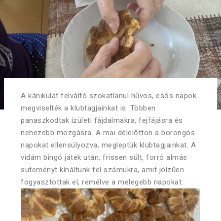
A kánikulát felváltó szokatlanul hűvös, esős napok
megviselték a klubtagjainkat is. Többen
panaszkodtak ízületi fájdalmakra, fejfájásra és
nehezebb mozgásra. A mai délelőttön a borongós
napokat ellensúlyozva, megleptük klubtagjainkat. A
vidám bingó játék után, frissen sült, forró almás
süteményt kínáltunk fel számukra, amit jóízűen
fogyasztottak el, remélve a melegebb napokat.