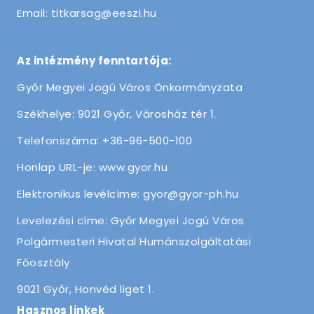
Email: titkarsag@eeszi.hu
Az intézmény fenntartója:
Győr Megyei Jogú Város Önkormányzata
Székhelye: 9021 Győr, Városház tér 1.
Telefonszáma: +36-96-500-100
Honlap URL-je: www.gyor.hu
Elektronikus levélcíme: gyor@gyor-ph.hu
Levelezési címe: Győr Megyei Jogú Város
Polgármesteri Hivatal Humánszolgáltatási
Főosztály
9021 Győr, Honvéd liget 1.
Hasznos linkek