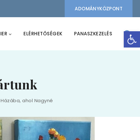
ADOMÁNYKÖZPONT
Eszk
IER
ELÉRHETŐSÉGEK
PANASZKEZELÉS
jártunk
s Házába, ahol Nagyné