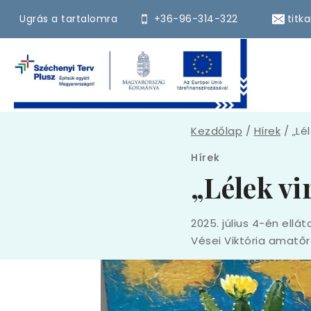
Ugrás a tartalomra
+36-96-314-322
titk
Kezdőlap
/
Hírek
/
„Lé
Hírek
„Lélek vi
2025. július 4-én ell
Vései Viktória amatő