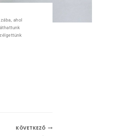
ázába, ahol
áthattunk
zélgettünk
KÖVETKEZŐ