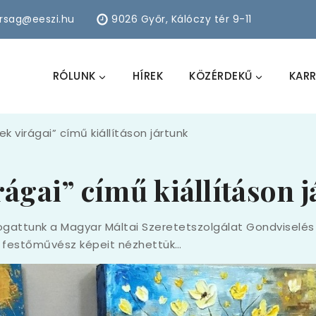
arsag@eeszi.hu
9026 Győr, Kálóczy tér 9-11
RÓLUNK
HÍREK
KÖZÉRDEKŰ
KARR
lek virágai” című kiállításon jártunk
rágai” című kiállításon 
átogattunk a Magyar Máltai Szeretetszolgálat Gondviselé
r festőművész képeit nézhettük…