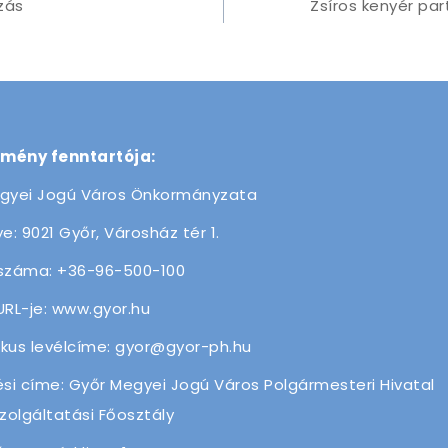
zás
Zsíros kenyér par
zmény fenntartója:
gyei Jogú Város Önkormányzata
e: 9021 Győr, Városház tér 1.
száma: +36-96-500-100
URL-je: www.gyor.hu
ikus levélcíme: gyor@gyor-ph.hu
ési címe: Győr Megyei Jogú Város Polgármesteri Hivatal
olgáltatási Főosztály