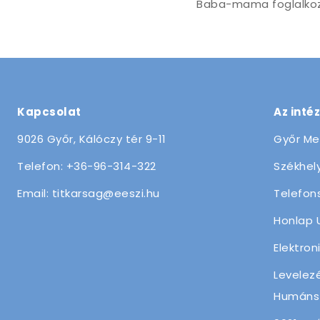
Baba-mama foglalko
Kapcsolat
Az inté
9026 Győr, Kálóczy tér 9-11
Győr Me
Telefon: +36-96-314-322
Székhely
Email: titkarsag@eeszi.hu
Telefon
Honlap 
Elektron
Levelez
Humánsz