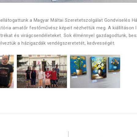
n ellátogattunk a Magyar Máltai Szeretetszolgálat Gondviselés H
tória amatőr festőművész képeit nézhettük meg. A kiállításon l
trékat és virágcsendéleteket. Sok élménnyel gazdagodtunk, bes
élveztük a házigazdák vendégszeretetét, kedvességét.