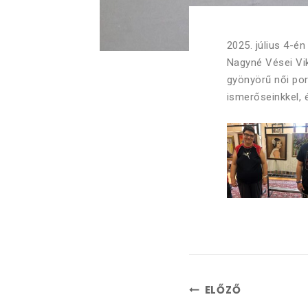
2025. július 4-é
Nagyné Vései Vik
gyönyörű női por
ismerőseinkkel, 
ELŐZŐ