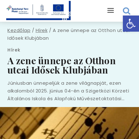
Eszk
Kezdőlap
/
Hírek
/
A zene ünnepe az Otthon utcai
Idősek Klubjában
Hírek
A zene ünnepe az Otthon
utcai Idősek Klubjában
Júniusban ünnepeljük a zene világnapját, ezen
alkalomból 2025. június 04-én a Szigetközi Körzeti
Általános Iskola és Alapfokú Művészetoktatási…