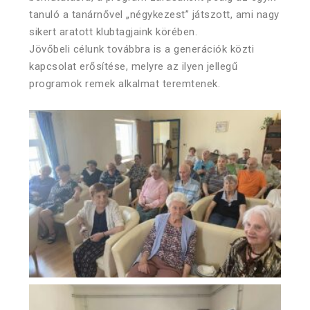
tanuló a tanárnővel „négykezest” játszott, ami nagy
sikert aratott klubtagjaink körében.
Jövőbeli célunk továbbra is a generációk közti
kapcsolat erősítése, melyre az ilyen jellegű
programok remek alkalmat teremtenek.