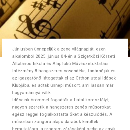
Júniusban ünnepeljük a zene világnapját, ezen
alkalomból 2025. június 04-én a Szigetközi Körzeti
Általános Iskola és Alapfokú Művészetoktatási
Intézmény 8 hangszeres növendéke, tanárnőjük és
az igazgatónő látogattak el az Otthon utcai Idősek
Klubjába, és adtak ünnepi műsort, ami lassan már
hagyománnyá válik.
Időseink örömmel fogadták a fiatal korosztályt,
nagyon szeretik a hangszeres zenés műsorokat,
egész reggel foglalkoztatta őket a készülődés. A
műsorban zongora alapú darabok kerültek
bemutatásra, a program zárásaként pedig az egyik