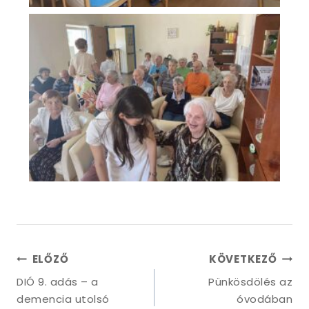
ELŐZŐ
KÖVETKEZŐ
DIÓ 9. adás – a
Pünkösdölés az
demencia utolsó
óvodában