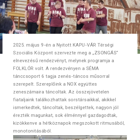
2025. május 9-én a Nyitott KAPU-VÁR Térségi
Szociális Központ szervezte meg a „ZSONGÁS”
elnevezésű rendezvényt, melynek programja a
FOLKLÓR volt. A rendezvényen a SÉMA
tánccsoport 6 tagja zenés-táncos műsorral
szerepelt. Szereplőink a NOX együttes
zeneszámaira táncoltak. Az összejövetelen
fiataljaink találkozhattak sorstársaikkal, akikkel
ismerkedtek, táncoltak, beszélgettek, nagyon jól
érezték magunkat, sok élménnyel gazdagodtak,
kizökkenve a hétköznapok megszokott ritmusából,
monotonitásából.