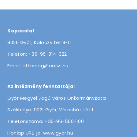
Kapcsolat
9026 Győr, Kálóczy tér 9-11
Telefon: +36-96-314-322
Email: titkarsag@eeszi.hu
Az intézmény fenntartója:
Győr Megyei Jogú Város Önkormányzata
Székhelye: 9021 Győr, Városház tér 1.
Telefonszáma: +36-96-500-100
Honlap URL-je: www.gyor.hu