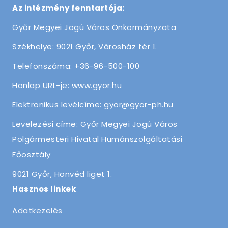
Az intézmény fenntartója:
Győr Megyei Jogú Város Önkormányzata
Székhelye: 9021 Győr, Városház tér 1.
Telefonszáma: +36-96-500-100
Honlap URL-je: www.gyor.hu
Elektronikus levélcíme: gyor@gyor-ph.hu
Levelezési címe: Győr Megyei Jogú Város
Polgármesteri Hivatal Humánszolgáltatási
Főosztály
9021 Győr, Honvéd liget 1.
Hasznos linkek
Adatkezelés