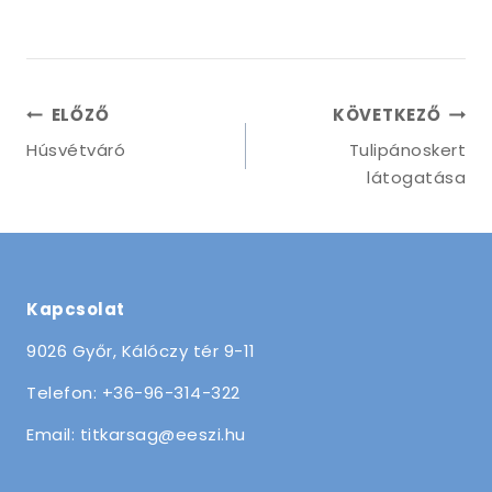
ELŐZŐ
KÖVETKEZŐ
Húsvétváró
Tulipánoskert
látogatása
Kapcsolat
9026 Győr, Kálóczy tér 9-11
Telefon: +36-96-314-322
Email: titkarsag@eeszi.hu