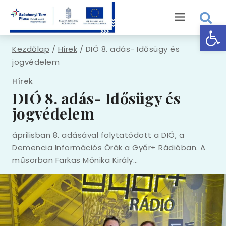
Eszk
Kezdőlap
/
Hírek
/
DIÓ 8. adás- Idősügy és
jogvédelem
Hírek
DIÓ 8. adás- Idősügy és
jogvédelem
áprilisban 8. adásával folytatódott a DIÓ, a
Demencia Információs Órák a Győr+ Rádióban. A
műsorban Farkas Mónika Király…