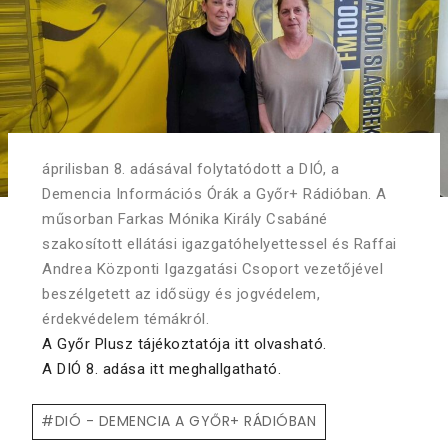
áprilisban 8. adásával folytatódott a DIÓ, a
Demencia Információs Órák a Győr+ Rádióban. A
műsorban Farkas Mónika Király Csabáné
szakosított ellátási igazgatóhelyettessel és Raffai
Andrea Központi Igazgatási Csoport vezetőjével
beszélgetett az idősügy és jogvédelem,
érdekvédelem témákról.
A Győr Plusz tájékoztatója itt olvasható.
A DIÓ 8. adása itt meghallgatható.
#
DIÓ - DEMENCIA A GYŐR+ RÁDIÓBAN