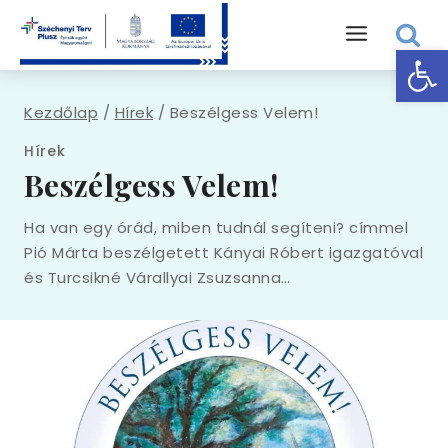
Eszk
Kezdőlap
/
Hírek
/
Beszélgess Velem!
Hírek
Beszélgess Velem!
Ha van egy órád, miben tudnál segíteni? címmel
Pió Márta beszélgetett Kányai Róbert igazgatóval
és Turcsikné Várallyai Zsuzsanna…