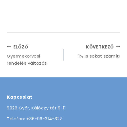
ELŐZŐ
KÖVETKEZŐ
Gyermekorvosi
1% is sokat számít!
rendelés változás
Kapcsolat
9026 Győr, Kálóczy tér 9-11
Telefon: +36-96-314-322