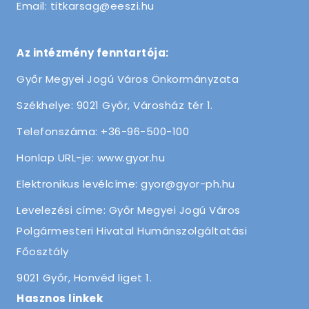
Email: titkarsag@eeszi.hu
Az intézmény fenntartója:
Győr Megyei Jogú Város Önkormányzata
Székhelye: 9021 Győr, Városház tér 1.
Telefonszáma: +36-96-500-100
Honlap URL-je: www.gyor.hu
Elektronikus levélcíme: gyor@gyor-ph.hu
Levelezési címe: Győr Megyei Jogú Város
Polgármesteri Hivatal Humánszolgáltatási
Főosztály
9021 Győr, Honvéd liget 1.
Hasznos linkek