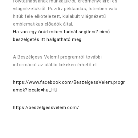
folytathassanak munkájukról, eredményeikről és
világnézetükről. Pozitív példaadás, Istenben való
hitük felé elkötelezett, kialakult világnézetű
emblematikus előadók által.
Ha van egy órád miben tudnál segíteni? című
beszélgetés itt hallgatható meg.
A Beszélgess Velem! programról további
információ az alábbi linkeken érhető el:
https://www.facebook.com/BeszelgessVelem.progr
amok?locale=hu_HU
https://beszelgessvelem.com/