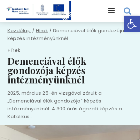
Eszk
Kezdőlap
/
Hírek
/
Demenciával élők gondozója
képzés intézményünknél
Hírek
Demenciával élők
gondozója képzés
intézményünknél
2025. március 25-én vizsgával zárult a
„Demenciával élők gondozója” képzés
intézményünknél. A 300 órás ágazati képzés a
Katolikus…