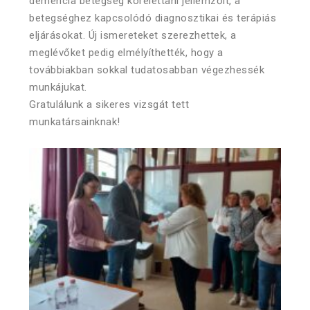
demencia betegség kórélettani jellemzőit, a
betegséghez kapcsolódó diagnosztikai és terápiás
eljárásokat. Új ismereteket szerezhettek, a
meglévőket pedig elmélyíthették, hogy a
továbbiakban sokkal tudatosabban végezhessék
munkájukat.
Gratulálunk a sikeres vizsgát tett
munkatársainknak!