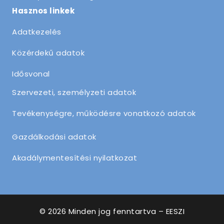
Hasznos linkek
Adatkezelés
Közérdekű adatok
Idősvonal
Szervezeti, személyzeti adatok
Tevékenységre, működésre vonatkozó adatok
Gazdálkodási adatok
Akadálymentesítési nyilatkozat
© 2026 Minden jog fenntartva – EESZI