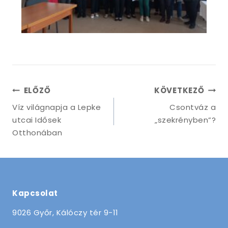
ELŐZŐ
KÖVETKEZŐ
Víz világnapja a Lepke
Csontváz a
utcai Idősek
„szekrényben”?
Otthonában
Kapcsolat
9026 Győr, Kálóczy tér 9-11