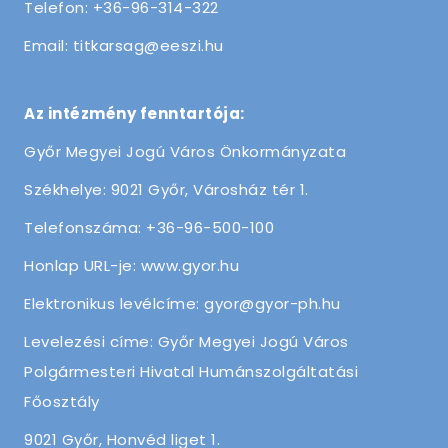
Telefon: +36-96-314-322
Email: titkarsag@eeszi.hu
Az intézmény fenntartója:
Győr Megyei Jogú Város Önkormányzata
Székhelye: 9021 Győr, Városház tér 1.
Telefonszáma: +36-96-500-100
Honlap URL-je: www.gyor.hu
Elektronikus levélcíme: gyor@gyor-ph.hu
Levelezési címe: Győr Megyei Jogú Város
Polgármesteri Hivatal Humánszolgáltatási
Főosztály
9021 Győr, Honvéd liget 1.